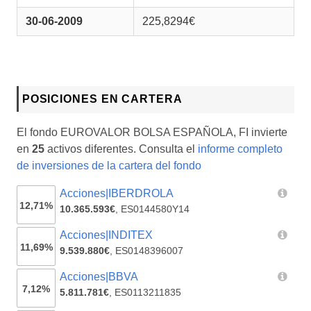
30-06-2009
225,8294€
POSICIONES EN CARTERA
El fondo EUROVALOR BOLSA ESPAÑOLA, FI invierte
en
25
activos diferentes. Consulta el
informe completo
de inversiones de la cartera del fondo
Acciones|IBERDROLA
12,71%
10.365.593€
,
ES0144580Y14
Acciones|INDITEX
11,69%
9.539.880€
,
ES0148396007
Acciones|BBVA
7,12%
5.811.781€
,
ES0113211835