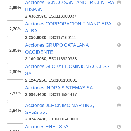
Acciones|BANCO SANTANDER CENTRAL
2,99%
HISPAN
2.438.597€
,
ES0113900J37
Acciones|CORPORACION FINANCIERA
2,76%
ALBA
2.250.602€
,
ES0117160111
Acciones|GRUPO CATALANA
2,65%
OCCIDENTE
2.160.308€
,
ES0116920333
Acciones|GLOBAL DOMINION ACCESS
2,60%
SA
2.124.725€
,
ES0105130001
Acciones|INDRA SISTEMAS SA
2,57%
2.096.440€
,
ES0118594417
Acciones|JERONIMO MARTINS,
2,54%
SPGS,S.A
2.074.748€
,
PTJMT0AE0001
Acciones|ENEL SPA