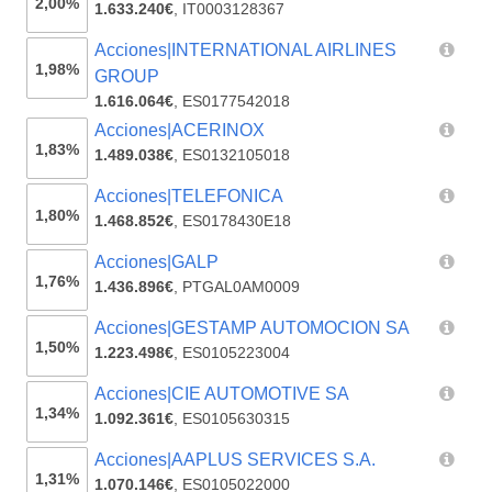
2,00%
1.633.240€
,
IT0003128367
Acciones|INTERNATIONAL AIRLINES
1,98%
GROUP
1.616.064€
,
ES0177542018
Acciones|ACERINOX
1,83%
1.489.038€
,
ES0132105018
Acciones|TELEFONICA
1,80%
1.468.852€
,
ES0178430E18
Acciones|GALP
1,76%
1.436.896€
,
PTGAL0AM0009
Acciones|GESTAMP AUTOMOCION SA
1,50%
1.223.498€
,
ES0105223004
Acciones|CIE AUTOMOTIVE SA
1,34%
1.092.361€
,
ES0105630315
Acciones|AAPLUS SERVICES S.A.
1,31%
1.070.146€
,
ES0105022000