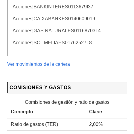
Acciones|BANKINTER
ES0113679I37
Acciones|CAIXABANK
ES0140609019
Acciones|GAS NATURAL
ES0116870314
Acciones|SOL MELIA
ES0176252718
Ver movimientos de la cartera
COMISIONES Y GASTOS
Comisiones de gestión y ratio de gastos
Concepto
Clase
Ratio de gastos (TER)
2,00%