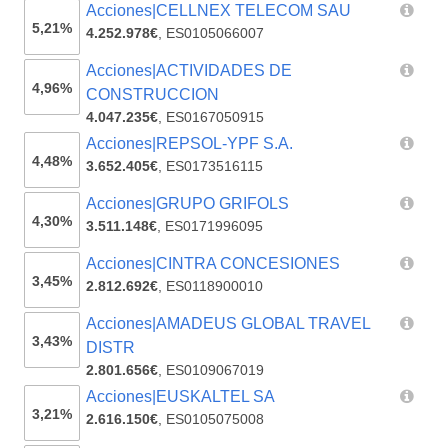
Acciones|CELLNEX TELECOM SAU
5,21%
4.252.978€
,
ES0105066007
Acciones|ACTIVIDADES DE
4,96%
CONSTRUCCION
4.047.235€
,
ES0167050915
Acciones|REPSOL-YPF S.A.
4,48%
3.652.405€
,
ES0173516115
Acciones|GRUPO GRIFOLS
4,30%
3.511.148€
,
ES0171996095
Acciones|CINTRA CONCESIONES
3,45%
2.812.692€
,
ES0118900010
Acciones|AMADEUS GLOBAL TRAVEL
3,43%
DISTR
2.801.656€
,
ES0109067019
Acciones|EUSKALTEL SA
3,21%
2.616.150€
,
ES0105075008