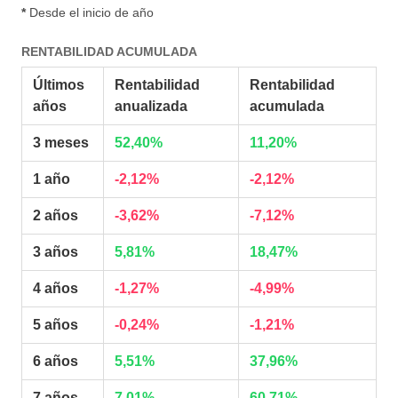
*
Desde el inicio de año
RENTABILIDAD ACUMULADA
Últimos
Rentabilidad
Rentabilidad
años
anualizada
acumulada
3 meses
52,40%
11,20%
1 año
-2,12%
-2,12%
2 años
-3,62%
-7,12%
3 años
5,81%
18,47%
4 años
-1,27%
-4,99%
5 años
-0,24%
-1,21%
6 años
5,51%
37,96%
7 años
7,01%
60,71%