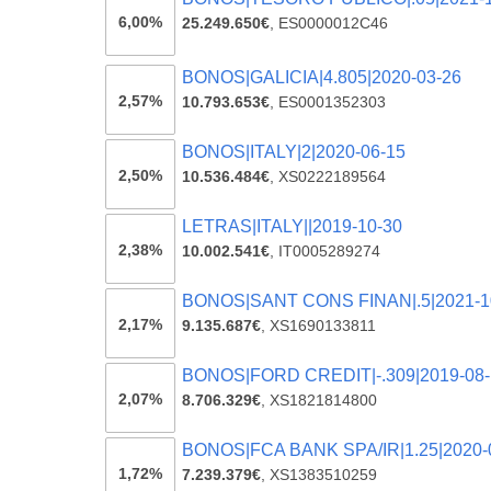
6,00%
25.249.650€
,
ES0000012C46
BONOS|GALICIA|4.805|2020-03-26
2,57%
10.793.653€
,
ES0001352303
BONOS|ITALY|2|2020-06-15
2,50%
10.536.484€
,
XS0222189564
LETRAS|ITALY||2019-10-30
2,38%
10.002.541€
,
IT0005289274
BONOS|SANT CONS FINAN|.5|2021-1
2,17%
9.135.687€
,
XS1690133811
BONOS|FORD CREDIT|-.309|2019-08-
2,07%
8.706.329€
,
XS1821814800
BONOS|FCA BANK SPA/IR|1.25|2020-
1,72%
7.239.379€
,
XS1383510259