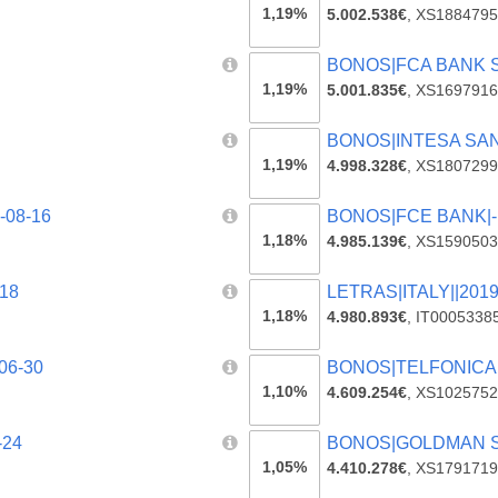
1,19%
5.002.538€
,
XS1884795
BONOS|FCA BANK SP
1,19%
5.001.835€
,
XS1697916
BONOS|INTESA SANP 
1,19%
4.998.328€
,
XS1807299
-08-16
BONOS|FCE BANK|-.
1,18%
4.985.139€
,
XS1590503
18
LETRAS|ITALY||2019
1,18%
4.980.893€
,
IT0005338
06-30
BONOS|TELFONICA D
1,10%
4.609.254€
,
XS1025752
-24
BONOS|GOLDMAN SA
1,05%
4.410.278€
,
XS1791719