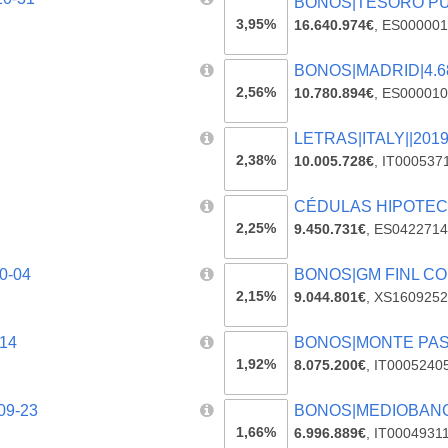
BONOS|TESORO PUB
3,95%
16.640.974€
,
ES00000
BONOS|MADRID|4.68
2,56%
10.780.894€
,
ES000010
LETRAS|ITALY||2019
2,38%
10.005.728€
,
IT000537
CÉDULAS HIPOTECA
2,25%
9.450.731€
,
ES0422714
0-04
BONOS|GM FINL CO|-
2,15%
9.044.801€
,
XS1609252
14
BONOS|MONTE PASCH
1,92%
8.075.200€
,
IT0005240
09-23
BONOS|MEDIOBANCA 
1,66%
6.996.889€
,
IT0004931