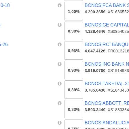
0-18
BONOS|FCA BANK SP
1,00%
4.200.365€
,
XS1636552
6
BONOS|GE CAPITAL 
0,98%
4.128.464€
,
XS0954025
5-26
BONOS|RCI BANQUE 
0,96%
4.047.412€
,
FR001321
BONOS|ING BANK NV
0,93%
3.919.076€
,
XS1914936
BONOS|TAKEDA|-.31
0,89%
3.765.043€
,
XS1843450
BONOS|ABBOTT IREL
0,83%
3.503.344€
,
XS1883354
BONOS|ANDALUCIA|5