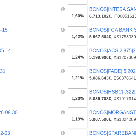
BONOS|INTESA SANP
1,60%
6.713.102€
,
IT0005161
-15
BONOS|FCA BANK SP
1,42%
5.967.504€
,
XS1753030
05-14
BONOS|ACS|2.875|2
1,24%
5.199.900€
,
XS1207309
-31
BONOS|FADE|.5|202
1,21%
5.086.643€
,
ES0378641
BONOS|HSBC|-.322|
1,20%
5.039.708€
,
XS1917614
0-09-30
BONOS|MORGANSTAN
1,19%
5.007.590€
,
XS1824289
2-03
BONOS|SPAREBANK 1