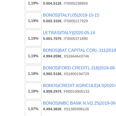
1,19%
5.004.512€
,
IT0005238859
BONOS|ITALY|.05|2019-10-15
1,19%
5.002.333€
,
IT0005217929
LETRAS|ITALY||2020-05-14
1,19%
5.001.707€
,
IT0005371890
BONOS|BAT CAPITAL COR|-.311|2019
1,19%
4.994.059€
,
XS1664643746
BONOS|FORD CREDIT|-.318|2019-09-
1,18%
4.982.518€
,
XS1800194729
BONOS|CREDIT AGRICOLE|4.5|2020-
1,18%
4.959.297€
,
FR0010905133
BONOS|NIBC BANK N.V|2.25|2019-09
1,07%
4.494.363€
,
XS1385996126