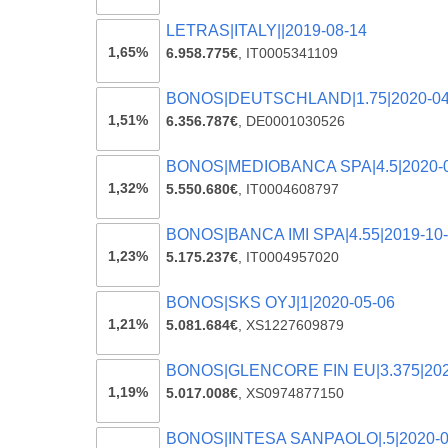
LETRAS|ITALY||2019-08-14
1,65%
6.958.775€
,
IT0005341109
BONOS|DEUTSCHLAND|1.75|2020-04
1,51%
6.356.787€
,
DE0001030526
BONOS|MEDIOBANCA SPA|4.5|2020-
1,32%
5.550.680€
,
IT0004608797
BONOS|BANCA IMI SPA|4.55|2019-10
1,23%
5.175.237€
,
IT0004957020
BONOS|SKS OYJ|1|2020-05-06
1,21%
5.081.684€
,
XS1227609879
BONOS|GLENCORE FIN EU|3.375|202
1,19%
5.017.008€
,
XS0974877150
BONOS|INTESA SANPAOLO|.5|2020-0