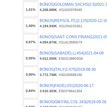
BONOS|GOLDMAN SACHS|2.5|2021-1
1,01%
4.258.889€
,
XS1032978345
BONOS|REPSOL ITL|2.125|2020-12-1
1,00%
4.194.930€
,
XS1334225361
BONOS|SANT CONS FINAN|1|2021-0
0,97%
4.094.874€
,
XS1413580579
BONOS|SABADELL|.454|2021-04-08
0,95%
4.012.050€
,
ES03138603G8
BONOS|ITALY|1.475|2019-08-30
0,90%
3.772.738€
,
XS0100688190
BONOS|FADE|.031|2020-06-17
0,84%
3.516.303€
,
ES0378641304
BONOS|GM FINL CO|-.343|2019-09-26