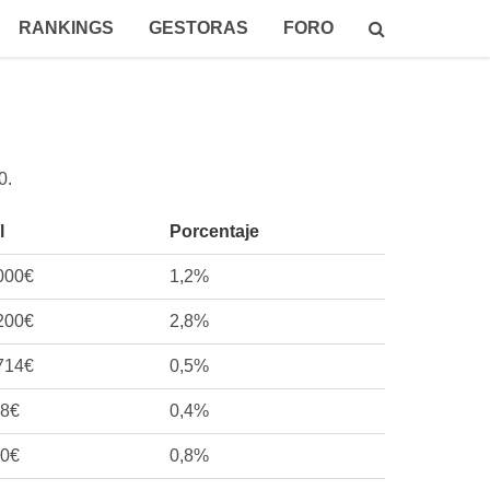
RANKINGS
GESTORAS
FORO
0
.
l
Porcentaje
000€
1,2%
200€
2,8%
714€
0,5%
38€
0,4%
00€
0,8%