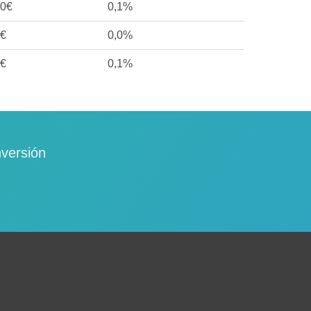
70€
0,1%
0€
0,0%
3€
0,1%
nversión