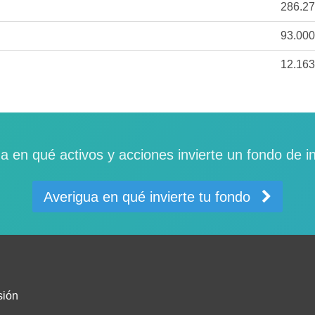
286.2
93.00
12.16
a en qué activos y acciones invierte un fondo de i
Averigua en qué invierte tu fondo
sión