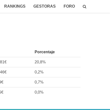
RANKINGS
GESTORAS
FORO
Porcentaje
581€
20,8%
346€
0,2%
9€
0,7%
5€
0,0%