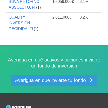
BBVA RETORNO
10.056.000€
3,1%
ABSOLUTO, FI
(1)
QUALITY
2.011.000€
0,2%
INVERSION
DECIDIDA, FI
(1)
Averigua en qué activos y acciones invierte
un fondo de inversión
Averigua en qué invierte tu fondo