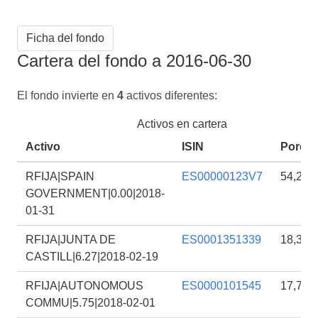
Ficha del fondo
Cartera del fondo a 2016-06-30
El fondo invierte en
4
activos diferentes:
Activos en cartera
Activo
ISIN
Porcen
RFIJA|SPAIN
ES00000123V7
54,23
GOVERNMENT|0.00|2018-
01-31
RFIJA|JUNTA DE
ES0001351339
18,33
CASTILL|6.27|2018-02-19
RFIJA|AUTONOMOUS
ES0000101545
17,72
COMMU|5.75|2018-02-01