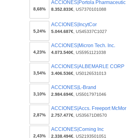
ACCIONES|Portola Pharmaceutic
8,68%
8.352.833€
,
US7370101088
ACCIONES|IncytCor
5,24%
5.044.687€
,
US45337C1027
ACCIONES|Micron Tech. Inc.
4,23%
4.073.540€
,
US5951121038
ACCIONES|ALBEMARLE CORP
3,54%
3.406.536€
,
US0126531013
ACCIONES|L-Brand
3,10%
2.984.694€
,
US5017971046
ACCIONES|Accs. Freeport McMor
2,87%
2.757.477€
,
US35671D8570
ACCIONES|Corning Inc
2,43%
2.338.494€
,
US2193501051