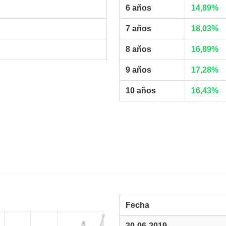
6 años
14,89%
7 años
18,03%
8 años
16,89%
9 años
17,28%
10 años
16,43%
Fecha
30-06-2019