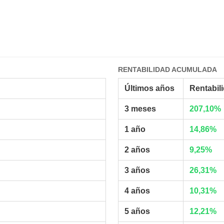
RENTABILIDAD ACUMULADA
Últimos años
Rentabil
3 meses
207,10%
1 año
14,86%
2 años
9,25%
3 años
26,31%
4 años
10,31%
5 años
12,21%