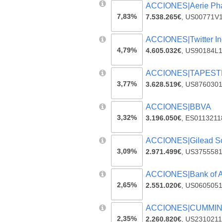
ACCIONES|Aerie Pha
7,83%
7.538.265€
,
US00771V
ACCIONES|Twitter In
4,79%
4.605.032€
,
US90184L
ACCIONES|TAPEST
3,77%
3.628.519€
,
US876030
ACCIONES|BBVA
3,32%
3.196.050€
,
ES0113211
ACCIONES|Gilead Sc
3,09%
2.971.499€
,
US375558
ACCIONES|Bank of 
2,65%
2.551.020€
,
US060505
ACCIONES|CUMMIN
2,35%
2.260.820€
,
US2310211