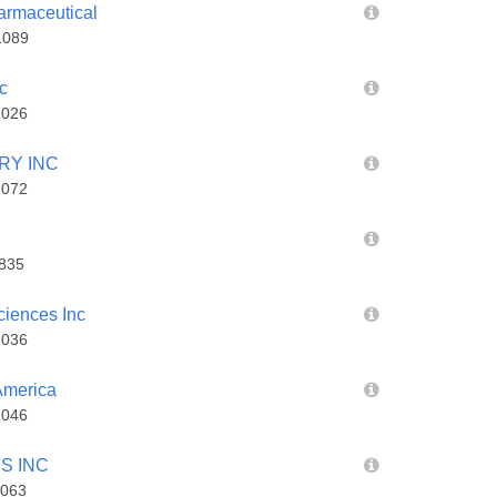
rmaceutical
1089
c
1026
RY INC
1072
835
iences Inc
1036
America
1046
S INC
063