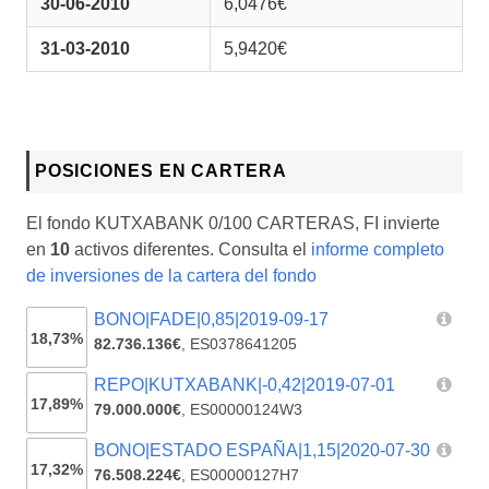
30-06-2010
6,0476€
31-03-2010
5,9420€
POSICIONES EN CARTERA
El fondo KUTXABANK 0/100 CARTERAS, FI invierte
en
10
activos diferentes. Consulta el
informe completo
de inversiones de la cartera del fondo
BONO|FADE|0,85|2019-09-17
18,73%
82.736.136€
,
ES0378641205
REPO|KUTXABANK|-0,42|2019-07-01
17,89%
79.000.000€
,
ES00000124W3
BONO|ESTADO ESPAÑA|1,15|2020-07-30
17,32%
76.508.224€
,
ES00000127H7