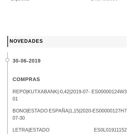
NOVEDADES
30-06-2019
COMPRAS
REPO|KUTXABANK|-0,42|2019-07-
ES00000124W3
01
BONO|ESTADO ESPAÑA|1,15|2020-
ES00000127H7
07-30
LETRA|ESTADO
ES0L01911152