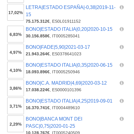
LETRA|ESTADO ESPAÑA|-0,38|2019-11-
17,02%
15
75.175.312€
,
ES0L01911152
BONO|ESTADO ITALIA|0,20|2020-10-15
6,83%
30.156.858€
,
IT0005285041
BONO|FADE|5,90|2021-03-17
4,97%
21.943.264€
,
ES0378641023
BONO|ESTADO ITALIA|0,35|2020-06-15
4,10%
18.093.896€
,
IT0005250946
BONO|C.A. MADRID|4,69|2020-03-12
3,86%
17.038.224€
,
ES0000101396
BONO|ESTADO ITALIA|4,25|2019-09-01
3,71%
16.370.741€
,
IT0004489610
BONO|BANCA MONT DEI
2,29%
PASC|0,75|2020-01-25
10.128.767€
,
IT0005240509