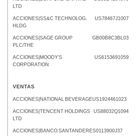
LTD
ACCIONES|SS&C TECHNOLOG.
US78467J1007
HLDG
ACCIONES|SAGE GROUP
GB00B8C3BL03
PLC/THE
ACCIONES|MOODY'S
US6153691059
CORPORATION
VENTAS
ACCIONES|NATIONAL BEVERAGE
US1924461023
ACCIONES|TENCENT HOLDINGS
US88032Q1094
LTD
ACCIONES|BANCO SANTANDER
ES0113900J37