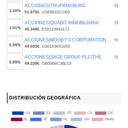
ACCIONES|TRUPANION INC
1,16%
51.875€
,
US8982021060
ACCIONES|QUABIT INMOBILIARIA
1,01%
45.348€
,
ES0110944172
ACCIONES|MOODY'S CORPORATION
0,99%
44.593€
,
US6153691059
ACCIONES|SAGE GROUP PLC/THE
0,99%
44.339€
,
GB00B8C3BL03
DISTRIBUCIÓN GEOGRÁFICA