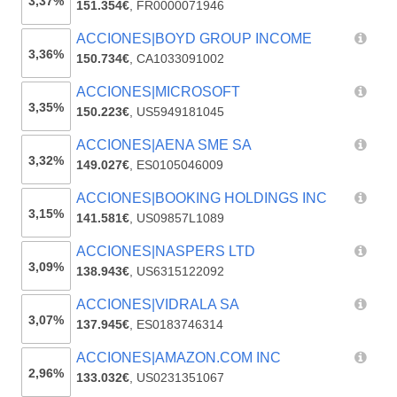
3,37%
151.354€
,
FR0000071946
ACCIONES|BOYD GROUP INCOME
3,36%
150.734€
,
CA1033091002
ACCIONES|MICROSOFT
3,35%
150.223€
,
US5949181045
ACCIONES|AENA SME SA
3,32%
149.027€
,
ES0105046009
ACCIONES|BOOKING HOLDINGS INC
3,15%
141.581€
,
US09857L1089
ACCIONES|NASPERS LTD
3,09%
138.943€
,
US6315122092
ACCIONES|VIDRALA SA
3,07%
137.945€
,
ES0183746314
ACCIONES|AMAZON.COM INC
2,96%
133.032€
,
US0231351067