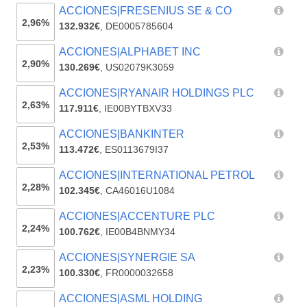
ACCIONES|FRESENIUS SE & CO
2,96%
132.932€
,
DE0005785604
ACCIONES|ALPHABET INC
2,90%
130.269€
,
US02079K3059
ACCIONES|RYANAIR HOLDINGS PLC
2,63%
117.911€
,
IE00BYTBXV33
ACCIONES|BANKINTER
2,53%
113.472€
,
ES0113679I37
ACCIONES|INTERNATIONAL PETROL
2,28%
102.345€
,
CA46016U1084
ACCIONES|ACCENTURE PLC
2,24%
100.762€
,
IE00B4BNMY34
ACCIONES|SYNERGIE SA
2,23%
100.330€
,
FR0000032658
ACCIONES|ASML HOLDING