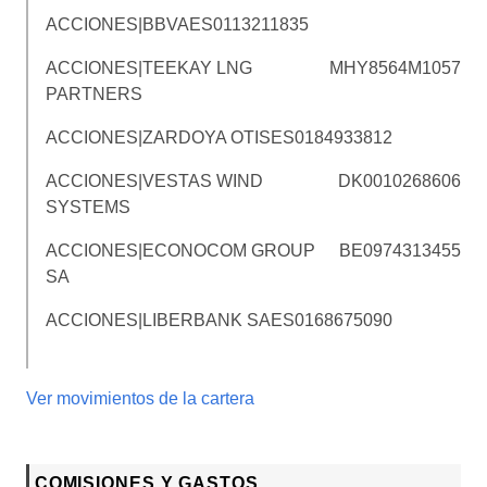
ACCIONES|BBVA
ES0113211835
ACCIONES|TEEKAY LNG
MHY8564M1057
PARTNERS
ACCIONES|ZARDOYA OTIS
ES0184933812
ACCIONES|VESTAS WIND
DK0010268606
SYSTEMS
ACCIONES|ECONOCOM GROUP
BE0974313455
SA
ACCIONES|LIBERBANK SA
ES0168675090
Ver movimientos de la cartera
COMISIONES Y GASTOS