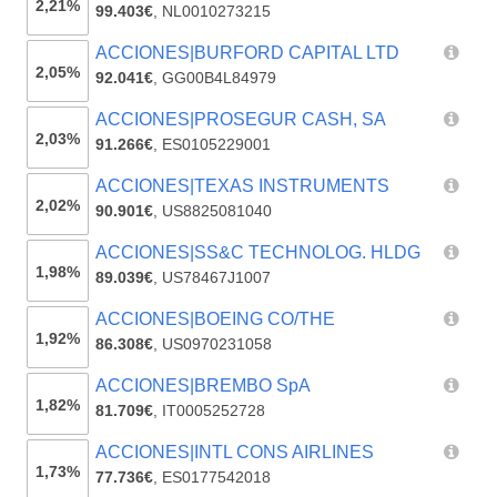
2,21%
99.403€
,
NL0010273215
ACCIONES|BURFORD CAPITAL LTD
2,05%
92.041€
,
GG00B4L84979
ACCIONES|PROSEGUR CASH, SA
2,03%
91.266€
,
ES0105229001
ACCIONES|TEXAS INSTRUMENTS
2,02%
90.901€
,
US8825081040
ACCIONES|SS&C TECHNOLOG. HLDG
1,98%
89.039€
,
US78467J1007
ACCIONES|BOEING CO/THE
1,92%
86.308€
,
US0970231058
ACCIONES|BREMBO SpA
1,82%
81.709€
,
IT0005252728
ACCIONES|INTL CONS AIRLINES
1,73%
77.736€
,
ES0177542018