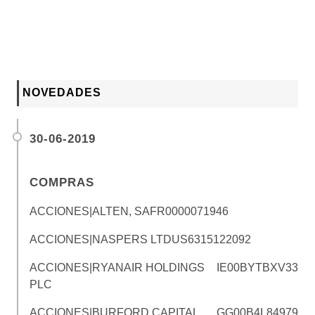
NOVEDADES
30-06-2019
COMPRAS
ACCIONES|ALTEN, SA
FR0000071946
ACCIONES|NASPERS LTD
US6315122092
ACCIONES|RYANAIR HOLDINGS
IE00BYTBXV33
PLC
ACCIONES|BURFORD CAPITAL
GG00B4L84979