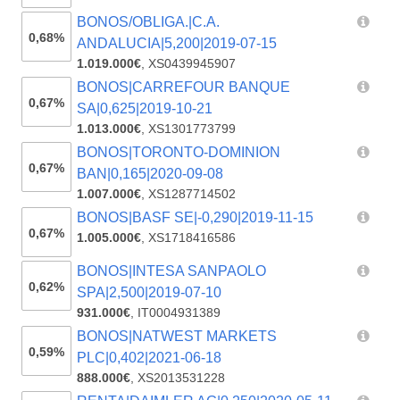
BONOS/OBLIGA.|C.A.
0,68%
ANDALUCIA|5,200|2019-07-15
1.019.000€
,
XS0439945907
BONOS|CARREFOUR BANQUE
0,67%
SA|0,625|2019-10-21
1.013.000€
,
XS1301773799
BONOS|TORONTO-DOMINION
0,67%
BAN|0,165|2020-09-08
1.007.000€
,
XS1287714502
BONOS|BASF SE|-0,290|2019-11-15
0,67%
1.005.000€
,
XS1718416586
BONOS|INTESA SANPAOLO
0,62%
SPA|2,500|2019-07-10
931.000€
,
IT0004931389
BONOS|NATWEST MARKETS
0,59%
PLC|0,402|2021-06-18
888.000€
,
XS2013531228