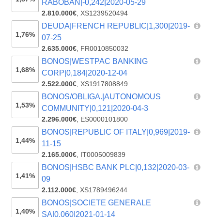
RABOBAN|-0,242|2020-05-29
2.810.000€
,
XS1239520494
DEUDA|FRENCH REPUBLIC|1,300|2019-
1,76%
07-25
2.635.000€
,
FR0010850032
BONOS|WESTPAC BANKING
1,68%
CORP|0,184|2020-12-04
2.522.000€
,
XS1917808849
BONOS/OBLIGA.|AUTONOMOUS
1,53%
COMMUNITY|0,121|2020-04-3
2.296.000€
,
ES0000101800
BONOS|REPUBLIC OF ITALY|0,969|2019-
1,44%
11-15
2.165.000€
,
IT0005009839
BONOS|HSBC BANK PLC|0,132|2020-03-
1,41%
09
2.112.000€
,
XS1789496244
BONOS|SOCIETE GENERALE
1,40%
SA|0,060|2021-01-14