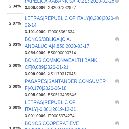
PAPEL|CAIXABANK SA|-0,213|2020-02-28
2,34%
3.506.000€
,
XS2007382927
LETRAS|REPUBLIC OF ITALY|0,200|2020-
2,07%
02-14
3.101.000€
,
IT0005362634
BONOS/OBLIGA.|C.A.
2,03%
ANDALUCIA|4,850|2020-03-17
3.054.000€
,
ES0000090714
BONOS|COMMONWEALTH BANK
2,00%
OF|0,089|2020-01-21
3.009.000€
,
XS1170317645
PAGARÉS|SANTANDER CONSUMER
2,00%
F|-0,170|2020-06-18
3.005.000€
,
ES0513495SX6
LETRAS|REPUBLIC OF
2,00%
ITALY|-0,081|2019-12-31
3.001.000€
,
IT0005374274
BONOS|COOPERATIEVE
1,87%