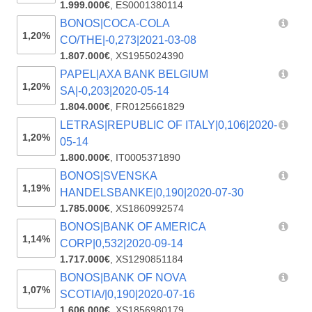
1.999.000€
,
ES0001380114
BONOS|COCA-COLA
1,20%
CO/THE|-0,273|2021-03-08
1.807.000€
,
XS1955024390
PAPEL|AXA BANK BELGIUM
1,20%
SA|-0,203|2020-05-14
1.804.000€
,
FR0125661829
LETRAS|REPUBLIC OF ITALY|0,106|2020-
1,20%
05-14
1.800.000€
,
IT0005371890
BONOS|SVENSKA
1,19%
HANDELSBANKE|0,190|2020-07-30
1.785.000€
,
XS1860992574
BONOS|BANK OF AMERICA
1,14%
CORP|0,532|2020-09-14
1.717.000€
,
XS1290851184
BONOS|BANK OF NOVA
1,07%
SCOTIA/|0,190|2020-07-16
1.606.000€
,
XS1856980179