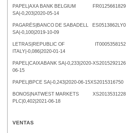
PAPEL|AXA BANK BELGIUM
FR0125661829
SA|-0,203|2020-05-14
PAGARÉS|BANCO DE SABADELL
ES0513862LY0
SA|-0,100|2019-10-09
LETRAS|REPUBLIC OF
IT0005358152
ITALY|-0,086|2020-01-14
PAPEL|CAIXABANK SA|-0,233|2020-
XS2015292126
06-15
PAPEL|BPCE SA|-0,243|2020-06-15
XS2015316750
BONOS|NATWEST MARKETS
XS2013531228
PLC|0,402|2021-06-18
VENTAS