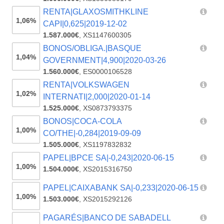
RENTA|GLAXOSMITHKLINE
1,06%
CAPI|0,625|2019-12-02
1.587.000€
,
XS1147600305
BONOS/OBLIGA.|BASQUE
1,04%
GOVERNMENT|4,900|2020-03-26
1.560.000€
,
ES0000106528
RENTA|VOLKSWAGEN
1,02%
INTERNATI|2,000|2020-01-14
1.525.000€
,
XS0873793375
BONOS|COCA-COLA
1,00%
CO/THE|-0,284|2019-09-09
1.505.000€
,
XS1197832832
PAPEL|BPCE SA|-0,243|2020-06-15
1,00%
1.504.000€
,
XS2015316750
PAPEL|CAIXABANK SA|-0,233|2020-06-15
1,00%
1.503.000€
,
XS2015292126
PAGARÉS|BANCO DE SABADELL