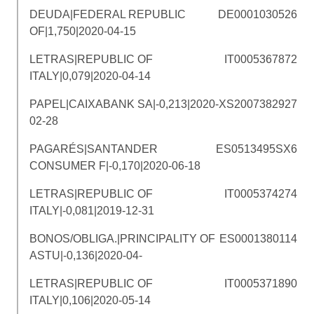
DEUDA|FEDERAL REPUBLIC
DE0001030526
OF|1,750|2020-04-15
LETRAS|REPUBLIC OF
IT0005367872
ITALY|0,079|2020-04-14
PAPEL|CAIXABANK SA|-0,213|2020-
XS2007382927
02-28
PAGARÉS|SANTANDER
ES0513495SX6
CONSUMER F|-0,170|2020-06-18
LETRAS|REPUBLIC OF
IT0005374274
ITALY|-0,081|2019-12-31
BONOS/OBLIGA.|PRINCIPALITY OF
ES0001380114
ASTU|-0,136|2020-04-
LETRAS|REPUBLIC OF
IT0005371890
ITALY|0,106|2020-05-14