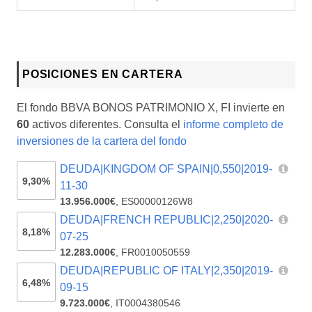
POSICIONES EN CARTERA
El fondo BBVA BONOS PATRIMONIO X, FI invierte en
60
activos diferentes. Consulta el
informe completo de
inversiones de la cartera del fondo
DEUDA|KINGDOM OF SPAIN|0,550|2019-
9,30%
11-30
13.956.000€
,
ES00000126W8
DEUDA|FRENCH REPUBLIC|2,250|2020-
8,18%
07-25
12.283.000€
,
FR0010050559
DEUDA|REPUBLIC OF ITALY|2,350|2019-
6,48%
09-15
9.723.000€
,
IT0004380546