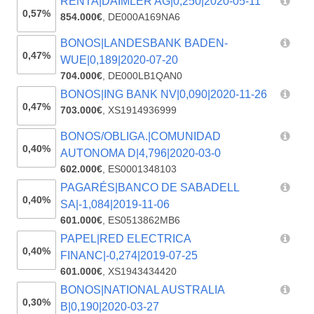
RENTA|DAIMLER AG|0,250|2020-05-11
0,57%
854.000€
,
DE000A169NA6
BONOS|LANDESBANK BADEN-
0,47%
WUE|0,189|2020-07-20
704.000€
,
DE000LB1QAN0
BONOS|ING BANK NV|0,090|2020-11-26
0,47%
703.000€
,
XS1914936999
BONOS/OBLIGA.|COMUNIDAD
0,40%
AUTONOMA D|4,796|2020-03-0
602.000€
,
ES0001348103
PAGARÉS|BANCO DE SABADELL
0,40%
SA|-1,084|2019-11-06
601.000€
,
ES0513862MB6
PAPEL|RED ELECTRICA
0,40%
FINANC|-0,274|2019-07-25
601.000€
,
XS1943434420
BONOS|NATIONAL AUSTRALIA
0,30%
B|0,190|2020-03-27