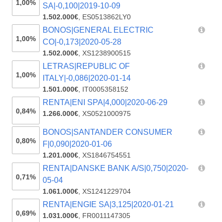
1,00%
SA|-0,100|2019-10-09
1.502.000€
,
ES0513862LY0
BONOS|GENERAL ELECTRIC
1,00%
CO|-0,173|2020-05-28
1.502.000€
,
XS1238900515
LETRAS|REPUBLIC OF
1,00%
ITALY|-0,086|2020-01-14
1.501.000€
,
IT0005358152
RENTA|ENI SPA|4,000|2020-06-29
0,84%
1.266.000€
,
XS0521000975
BONOS|SANTANDER CONSUMER
0,80%
F|0,090|2020-01-06
1.201.000€
,
XS1846754551
RENTA|DANSKE BANK A/S|0,750|2020-
0,71%
05-04
1.061.000€
,
XS1241229704
RENTA|ENGIE SA|3,125|2020-01-21
0,69%
1.031.000€
,
FR0011147305