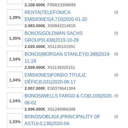
2.108.000€
,
FR0013394699
RENTA|TELEFONICA
1,39%
EMISIONES|4,710|2020-01-20
2.083.000€
,
XS0842214818
BONOS|GOLDMAN SACHS
1,35%
GROUP|0,438|2019-10-29
2.020.000€
,
XS1130101931
BONOS|MORGAN STANLEY|0,388|2019-
1,34%
11-19
2.009.000€
,
XS1139320151
EMISIONES|FONDO TITULIZ.
1,34%
DÉFIC|0,031|2020-06-17
2.007.000€
,
ES0378641304
BONOS|WELLS FARGO & CO|0,100|2020-
1,34%
06-02
2.006.000€
,
XS1240966348
BONOS/OBLIGA.|PRINCIPALITY OF
1,33%
ASTU|-0,136|2020-04-