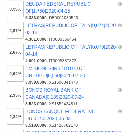
DEUDA|FEDERAL REPUBLIC
3,59%
OF|1,750|2020-04-15
5.386.000€
,
DE0001030526
LETRAS|REPUBLIC OF ITALY|0,074|2020-
2,87%
03-13
4.301.000€
,
IT0005365454
LETRAS|REPUBLIC OF ITALY|0,079|2020-
2,67%
04-14
4.001.000€
,
IT0005367872
EMISIONES|INSTITUTO DE
2,64%
CREDITO|0,050|2020-07-30
3.959.000€
,
XS1590041478
BONOS|ROYAL BANK OF
2,35%
CANADA|0,189|2020-07-24
3.523.000€
,
XS1859424811
BONOS|BANQUE FEDERATIVE
2,34%
DU|0,150|2020-06-03
3.518.000€
,
XS1426782170