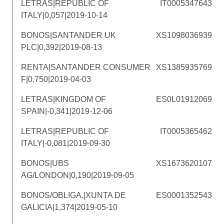
LETRAS|REPUBLIC OF
IT0005347643
ITALY|0,057|2019-10-14
BONOS|SANTANDER UK
XS1098036939
PLC|0,392|2019-08-13
RENTA|SANTANDER CONSUMER
XS1385935769
F|0,750|2019-04-03
LETRAS|KINGDOM OF
ES0L01912069
SPAIN|-0,341|2019-12-06
LETRAS|REPUBLIC OF
IT0005365462
ITALY|-0,081|2019-09-30
BONOS|UBS
XS1673620107
AG/LONDON|0,190|2019-09-05
BONOS/OBLIGA.|XUNTA DE
ES0001352543
GALICIA|1,374|2019-05-10