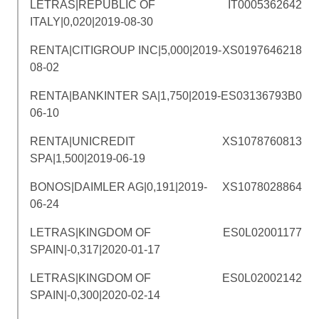
LETRAS|REPUBLIC OF
IT0005362642
ITALY|0,020|2019-08-30
RENTA|CITIGROUP INC|5,000|2019-
XS0197646218
08-02
RENTA|BANKINTER SA|1,750|2019-
ES03136793B0
06-10
RENTA|UNICREDIT
XS1078760813
SPA|1,500|2019-06-19
BONOS|DAIMLER AG|0,191|2019-
XS1078028864
06-24
LETRAS|KINGDOM OF
ES0L02001177
SPAIN|-0,317|2020-01-17
LETRAS|KINGDOM OF
ES0L02002142
SPAIN|-0,300|2020-02-14