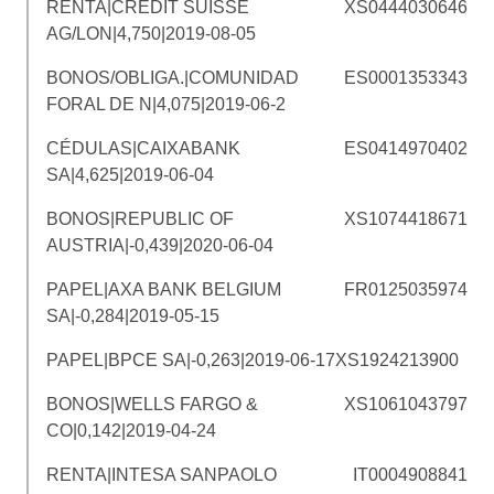
RENTA|CREDIT SUISSE
XS0444030646
AG/LON|4,750|2019-08-05
BONOS/OBLIGA.|COMUNIDAD
ES0001353343
FORAL DE N|4,075|2019-06-2
CÉDULAS|CAIXABANK
ES0414970402
SA|4,625|2019-06-04
BONOS|REPUBLIC OF
XS1074418671
AUSTRIA|-0,439|2020-06-04
PAPEL|AXA BANK BELGIUM
FR0125035974
SA|-0,284|2019-05-15
PAPEL|BPCE SA|-0,263|2019-06-17
XS1924213900
BONOS|WELLS FARGO &
XS1061043797
CO|0,142|2019-04-24
RENTA|INTESA SANPAOLO
IT0004908841