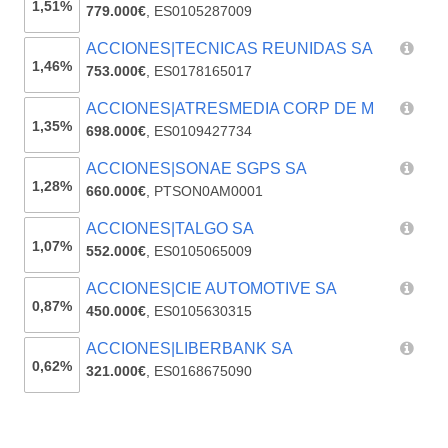
1,51%
779.000€
,
ES0105287009
ACCIONES|TECNICAS REUNIDAS SA
1,46%
753.000€
,
ES0178165017
ACCIONES|ATRESMEDIA CORP DE M
1,35%
698.000€
,
ES0109427734
ACCIONES|SONAE SGPS SA
1,28%
660.000€
,
PTSON0AM0001
ACCIONES|TALGO SA
1,07%
552.000€
,
ES0105065009
ACCIONES|CIE AUTOMOTIVE SA
0,87%
450.000€
,
ES0105630315
ACCIONES|LIBERBANK SA
0,62%
321.000€
,
ES0168675090