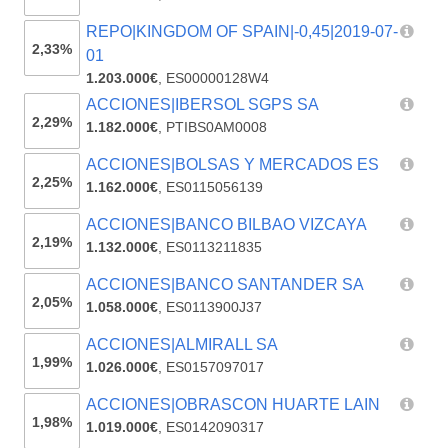
REPO|KINGDOM OF SPAIN|-0,45|2019-07-
2,33%
01
1.203.000€
,
ES00000128W4
ACCIONES|IBERSOL SGPS SA
2,29%
1.182.000€
,
PTIBS0AM0008
ACCIONES|BOLSAS Y MERCADOS ES
2,25%
1.162.000€
,
ES0115056139
ACCIONES|BANCO BILBAO VIZCAYA
2,19%
1.132.000€
,
ES0113211835
ACCIONES|BANCO SANTANDER SA
2,05%
1.058.000€
,
ES0113900J37
ACCIONES|ALMIRALL SA
1,99%
1.026.000€
,
ES0157097017
ACCIONES|OBRASCON HUARTE LAIN
1,98%
1.019.000€
,
ES0142090317