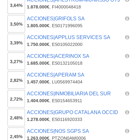
3,64%
1.878.000€
,
FI4000048418
ACCIONES|GRIFOLS SA
3,50%
1.805.000€
,
ES0171996095
ACCIONES|APPLUS SERVICES SA
3,39%
1.750.000€
,
ES0105022000
ACCIONES|ACERINOX SA
3,27%
1.685.000€
,
ES0132105018
ACCIONES|APERAM SA
2,82%
1.457.000€
,
LU0569974404
ACCIONES|INMOBILIARIA DEL SUR
2,72%
1.404.000€
,
ES0154653911
ACCIONES|GRUPO CATALANA OCCID
2,48%
1.278.000€
,
ES0116920333
ACCIONES|NOS SGPS SA
2,45%
1.263.000€
,
PTZON0AM0006