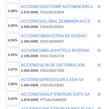
ACCIONES|GESTAMP AUTOMOCION S
4,98%
2.570.000€
,
ES0105223004
ACCIONES|GLOBAL DOMINION ACCE
4,95%
2.555.000€
,
ES0105130001
ACCIONES|INDUSTRIA DE DISENO
4,56%
2.354.000€
,
ES0148396007
ACCIONES|MELIA HOTELS INTERNA
4,25%
2.195.000€
,
ES0176252718
ACCIONES|CIA DE DISTRIBUCION
3,97%
2.050.000€
,
ES0105027009
ACCIONES|PROSEGUR CASH SA
3,86%
1.993.000€
,
ES0105229001
ACCIONES|GALP ENERGIA SGPS SA
3,64%
1.879.000€
,
PTGAL0AM0009
ACCIONES|AHLSTROM-MUNKSJO OYJ