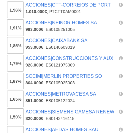
ACCIONES|CTT-CORREIOS DE PORT
1,96%
1.010.000€
,
PTCTT0AM0001
ACCIONES|NEINOR HOMES SA
1,91%
983.000€
,
ES0105251005
ACCIONES|CAIXABANK SA
1,85%
953.000€
,
ES0140609019
ACCIONES|CONSTRUCCIONES Y AUX
1,79%
926.000€
,
ES0121975009
SOCIMI|MERLIN PROPERTIES SO
1,67%
864.000€
,
ES0105025003
ACCIONES|METROVACESA SA
1,65%
851.000€
,
ES0105122024
ACCIONES|SIEMENS GAMESA RENEW
1,59%
820.000€
,
ES0143416115
ACCIONES|AEDAS HOMES SAU