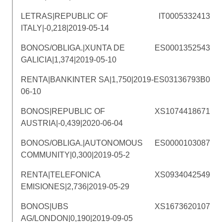
LETRAS|REPUBLIC OF
IT0005332413
ITALY|-0,218|2019-05-14
BONOS/OBLIGA.|XUNTA DE
ES0001352543
GALICIA|1,374|2019-05-10
RENTA|BANKINTER SA|1,750|2019-
ES03136793B0
06-10
BONOS|REPUBLIC OF
XS1074418671
AUSTRIA|-0,439|2020-06-04
BONOS/OBLIGA.|AUTONOMOUS
ES0000103087
COMMUNITY|0,300|2019-05-2
RENTA|TELEFONICA
XS0934042549
EMISIONES|2,736|2019-05-29
BONOS|UBS
XS1673620107
AG/LONDON|0,190|2019-09-05