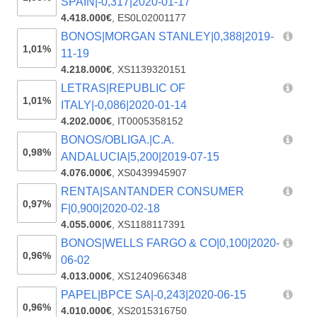
SPAIN|-0,317|2020-01-17
4.418.000€
,
ES0L02001177
BONOS|MORGAN STANLEY|0,388|2019-
1,01%
11-19
4.218.000€
,
XS1139320151
LETRAS|REPUBLIC OF
1,01%
ITALY|-0,086|2020-01-14
4.202.000€
,
IT0005358152
BONOS/OBLIGA.|C.A.
0,98%
ANDALUCIA|5,200|2019-07-15
4.076.000€
,
XS0439945907
RENTA|SANTANDER CONSUMER
0,97%
F|0,900|2020-02-18
4.055.000€
,
XS1188117391
BONOS|WELLS FARGO & CO|0,100|2020-
0,96%
06-02
4.013.000€
,
XS1240966348
PAPEL|BPCE SA|-0,243|2020-06-15
0,96%
4.010.000€
,
XS2015316750