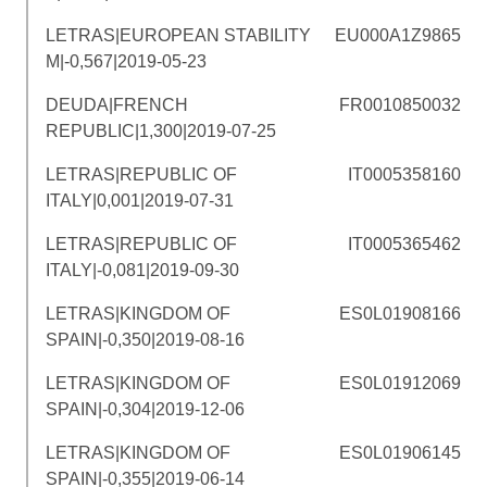
LETRAS|EUROPEAN STABILITY
EU000A1Z9865
M|-0,567|2019-05-23
DEUDA|FRENCH
FR0010850032
REPUBLIC|1,300|2019-07-25
LETRAS|REPUBLIC OF
IT0005358160
ITALY|0,001|2019-07-31
LETRAS|REPUBLIC OF
IT0005365462
ITALY|-0,081|2019-09-30
LETRAS|KINGDOM OF
ES0L01908166
SPAIN|-0,350|2019-08-16
LETRAS|KINGDOM OF
ES0L01912069
SPAIN|-0,304|2019-12-06
LETRAS|KINGDOM OF
ES0L01906145
SPAIN|-0,355|2019-06-14