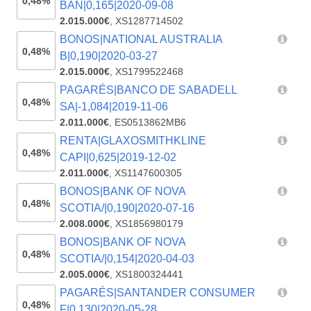
0,48%
BAN|0,165|2020-09-08
2.015.000€
,
XS1287714502
BONOS|NATIONAL AUSTRALIA
0,48%
B|0,190|2020-03-27
2.015.000€
,
XS1799522468
PAGARÉS|BANCO DE SABADELL
0,48%
SA|-1,084|2019-11-06
2.011.000€
,
ES0513862MB6
RENTA|GLAXOSMITHKLINE
0,48%
CAPI|0,625|2019-12-02
2.011.000€
,
XS1147600305
BONOS|BANK OF NOVA
0,48%
SCOTIA/|0,190|2020-07-16
2.008.000€
,
XS1856980179
BONOS|BANK OF NOVA
0,48%
SCOTIA/|0,154|2020-04-03
2.005.000€
,
XS1800324441
PAGARÉS|SANTANDER CONSUMER
0,48%
F|0,130|2020-05-28