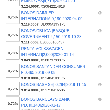
EMISIONES|4,710|2020-01-20
3.124.000€
,
XS0842214818
BONOS|DAIMLER
0,75%
INTERNATIONA|0,190|2020-04-09
3.119.000€
,
DE000A19Y1P6
BONOS/OBLIGA.|BASQUE
0,75%
GOVERNMENT|4,150|2019-10-28
3.111.000€
,
ES0000106437
RENTA|VOLKSWAGEN
0,73%
INTERNATI|2,000|2020-01-14
3.049.000€
,
XS0873793375
BONOS|SANTANDER CONSUMER
0,72%
F|0,465|2019-09-09
3.018.000€
,
XS1484109175
BONOS|BASF SE|-0,294|2019-11-15
0,72%
3.014.000€
,
XS1718416586
BONOS|BARCLAYS BANK
0,72%
PLC|0,140|2020-01-17