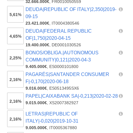
32.666.000€
,
FR0010050559
DEUDA|REPUBLIC OF ITALY|2,350|2019-
5,61%
09-15
23.421.000€
,
IT0004380546
DEUDA|FEDERAL REPUBLIC
4,65%
OF|1,750|2020-04-15
19.400.000€
,
DE0001030526
BONOS/OBLIGA.|AUTONOMOUS
2,25%
COMMUNITY|0,121|2020-04-3
9.405.000€
,
ES0000101800
PAGARÉS|SANTANDER CONSUMER
2,16%
F|-0,170|2020-06-18
9.016.000€
,
ES0513495SX6
PAPEL|CAIXABANK SA|-0,213|2020-02-28
2,16%
9.015.000€
,
XS2007382927
LETRAS|REPUBLIC OF
2,16%
ITALY|-0,020|2019-10-31
9.005.000€
,
IT0005367880