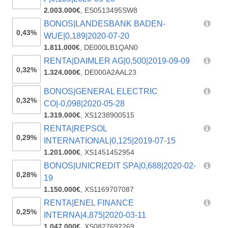
2.003.000€
,
ES0513495SW8
BONOS|LANDESBANK BADEN-
0,43%
WUE|0,189|2020-07-20
1.811.000€
,
DE000LB1QAN0
RENTA|DAIMLER AG|0,500|2019-09-09
0,32%
1.324.000€
,
DE000A2AAL23
BONOS|GENERAL ELECTRIC
0,32%
CO|-0,098|2020-05-28
1.319.000€
,
XS1238900515
RENTA|REPSOL
0,29%
INTERNATIONAL|0,125|2019-07-15
1.201.000€
,
XS1451452954
BONOS|UNICREDIT SPA|0,688|2020-02-
0,28%
19
1.150.000€
,
XS1169707087
RENTA|ENEL FINANCE
0,25%
INTERNA|4,875|2020-03-11
1.047.000€
,
XS0827692269