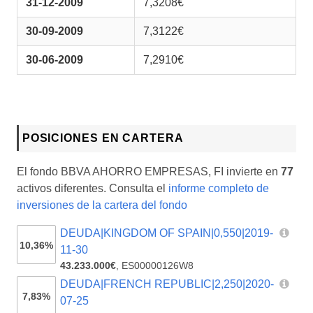
31-12-2009
7,3208€
30-09-2009
7,3122€
30-06-2009
7,2910€
POSICIONES EN CARTERA
El fondo BBVA AHORRO EMPRESAS, FI invierte en
77
activos diferentes. Consulta el
informe completo de
inversiones de la cartera del fondo
DEUDA|KINGDOM OF SPAIN|0,550|2019-
10,36%
11-30
43.233.000€
,
ES00000126W8
DEUDA|FRENCH REPUBLIC|2,250|2020-
7,83%
07-25