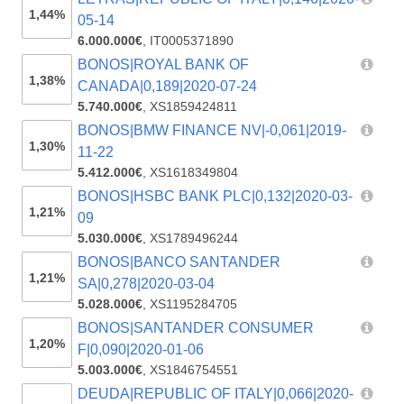
1,44%
05-14
6.000.000€
,
IT0005371890
BONOS|ROYAL BANK OF
1,38%
CANADA|0,189|2020-07-24
5.740.000€
,
XS1859424811
BONOS|BMW FINANCE NV|-0,061|2019-
1,30%
11-22
5.412.000€
,
XS1618349804
BONOS|HSBC BANK PLC|0,132|2020-03-
1,21%
09
5.030.000€
,
XS1789496244
BONOS|BANCO SANTANDER
1,21%
SA|0,278|2020-03-04
5.028.000€
,
XS1195284705
BONOS|SANTANDER CONSUMER
1,20%
F|0,090|2020-01-06
5.003.000€
,
XS1846754551
DEUDA|REPUBLIC OF ITALY|0,066|2020-