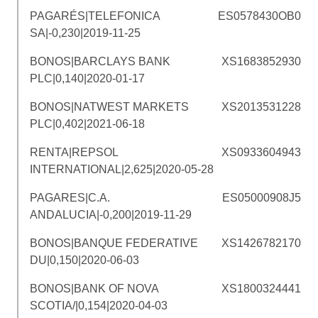
PAGARÉS|TELEFONICA
ES0578430OB0
SA|-0,230|2019-11-25
BONOS|BARCLAYS BANK
XS1683852930
PLC|0,140|2020-01-17
BONOS|NATWEST MARKETS
XS2013531228
PLC|0,402|2021-06-18
RENTA|REPSOL
XS0933604943
INTERNATIONAL|2,625|2020-05-28
PAGARES|C.A.
ES05000908J5
ANDALUCIA|-0,200|2019-11-29
BONOS|BANQUE FEDERATIVE
XS1426782170
DU|0,150|2020-06-03
BONOS|BANK OF NOVA
XS1800324441
SCOTIA/|0,154|2020-04-03