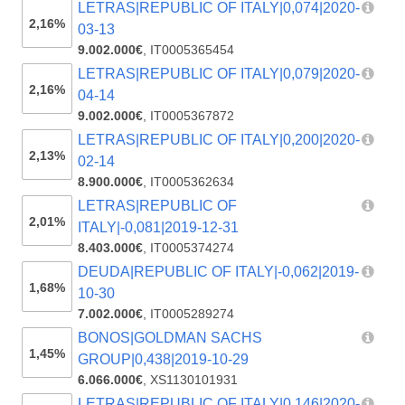
LETRAS|REPUBLIC OF ITALY|0,074|2020-
2,16%
03-13
9.002.000€
,
IT0005365454
LETRAS|REPUBLIC OF ITALY|0,079|2020-
2,16%
04-14
9.002.000€
,
IT0005367872
LETRAS|REPUBLIC OF ITALY|0,200|2020-
2,13%
02-14
8.900.000€
,
IT0005362634
LETRAS|REPUBLIC OF
2,01%
ITALY|-0,081|2019-12-31
8.403.000€
,
IT0005374274
DEUDA|REPUBLIC OF ITALY|-0,062|2019-
1,68%
10-30
7.002.000€
,
IT0005289274
BONOS|GOLDMAN SACHS
1,45%
GROUP|0,438|2019-10-29
6.066.000€
,
XS1130101931
LETRAS|REPUBLIC OF ITALY|0,146|2020-