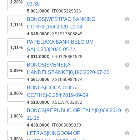
1,20%
03-30
5.001.000€
,
IT0005329336
BONOS|WESTPAC BANKING
1,11%
CORP|0,184|2020-12-04
4.645.000€
,
XS1917808849
PAPEL|AXA BANK BELGIUM
1,11%
SA|-0,203|2020-05-14
4.611.000€
,
FR0125661829
BONOS|SVENSKA
1,09%
HANDELSBANKE|0,190|2020-07-30
4.561.000€
,
XS1860992574
BONOS|COCA-COLA
1,08%
CO/THE|-0,284|2019-09-09
4.513.000€
,
XS1197832832
BONOS|REPUBLIC OF ITALY|0,969|2019-
1,06%
11-15
4.430.000€
,
IT0005009839
LETRAS|KINGDOM OF
1,06%