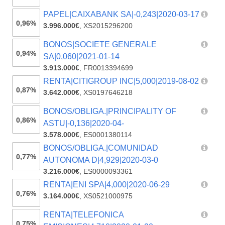
PAPEL|CAIXABANK SA|-0,243|2020-03-17
0,96%
3.996.000€
,
XS2015296200
BONOS|SOCIETE GENERALE
0,94%
SA|0,060|2021-01-14
3.913.000€
,
FR0013394699
RENTA|CITIGROUP INC|5,000|2019-08-02
0,87%
3.642.000€
,
XS0197646218
BONOS/OBLIGA.|PRINCIPALITY OF
0,86%
ASTU|-0,136|2020-04-
3.578.000€
,
ES0001380114
BONOS/OBLIGA.|COMUNIDAD
0,77%
AUTONOMA D|4,929|2020-03-0
3.216.000€
,
ES0000093361
RENTA|ENI SPA|4,000|2020-06-29
0,76%
3.164.000€
,
XS0521000975
RENTA|TELEFONICA
0,75%