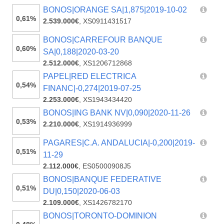
BONOS|ORANGE SA|1,875|2019-10-02
0,61%
2.539.000€
,
XS0911431517
BONOS|CARREFOUR BANQUE
0,60%
SA|0,188|2020-03-20
2.512.000€
,
XS1206712868
PAPEL|RED ELECTRICA
0,54%
FINANC|-0,274|2019-07-25
2.253.000€
,
XS1943434420
BONOS|ING BANK NV|0,090|2020-11-26
0,53%
2.210.000€
,
XS1914936999
PAGARES|C.A. ANDALUCIA|-0,200|2019-
0,51%
11-29
2.112.000€
,
ES05000908J5
BONOS|BANQUE FEDERATIVE
0,51%
DU|0,150|2020-06-03
2.109.000€
,
XS1426782170
BONOS|TORONTO-DOMINION