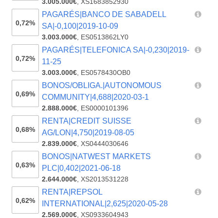
3.005.000€
,
XS1683852930
PAGARÉS|BANCO DE SABADELL
0,72%
SA|-0,100|2019-10-09
3.003.000€
,
ES0513862LY0
PAGARÉS|TELEFONICA SA|-0,230|2019-
0,72%
11-25
3.003.000€
,
ES0578430OB0
BONOS/OBLIGA.|AUTONOMOUS
0,69%
COMMUNITY|4,688|2020-03-1
2.888.000€
,
ES0000101396
RENTA|CREDIT SUISSE
0,68%
AG/LON|4,750|2019-08-05
2.839.000€
,
XS0444030646
BONOS|NATWEST MARKETS
0,63%
PLC|0,402|2021-06-18
2.644.000€
,
XS2013531228
RENTA|REPSOL
0,62%
INTERNATIONAL|2,625|2020-05-28
2.569.000€
,
XS0933604943