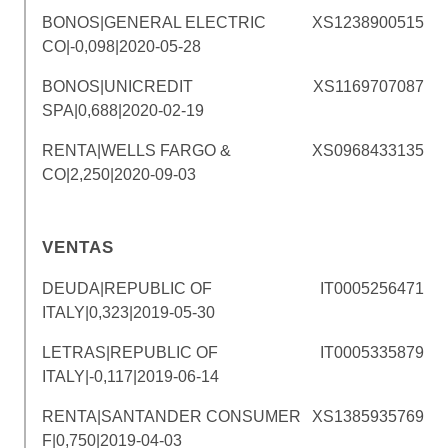
BONOS|GENERAL ELECTRIC
XS1238900515
CO|-0,098|2020-05-28
BONOS|UNICREDIT
XS1169707087
SPA|0,688|2020-02-19
RENTA|WELLS FARGO &
XS0968433135
CO|2,250|2020-09-03
VENTAS
DEUDA|REPUBLIC OF
IT0005256471
ITALY|0,323|2019-05-30
LETRAS|REPUBLIC OF
IT0005335879
ITALY|-0,117|2019-06-14
RENTA|SANTANDER CONSUMER
XS1385935769
F|0,750|2019-04-03