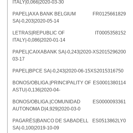
ITALY|0,066|2020-03-30
PAPEL|AXA BANK BELGIUM
FR0125661829
SA|-0,203|2020-05-14
LETRAS|REPUBLIC OF
IT0005358152
ITALY|-0,086|2020-01-14
PAPEL|CAIXABANK SA|-0,243|2020-
XS2015296200
03-17
PAPEL|BPCE SA|-0,243|2020-06-15
XS2015316750
BONOS/OBLIGA.|PRINCIPALITY OF
ES0001380114
ASTU|-0,136|2020-04-
BONOS/OBLIGA.|COMUNIDAD
ES0000093361
AUTONOMA D|4,929|2020-03-0
PAGARÉS|BANCO DE SABADELL
ES0513862LY0
SA|-0,100|2019-10-09