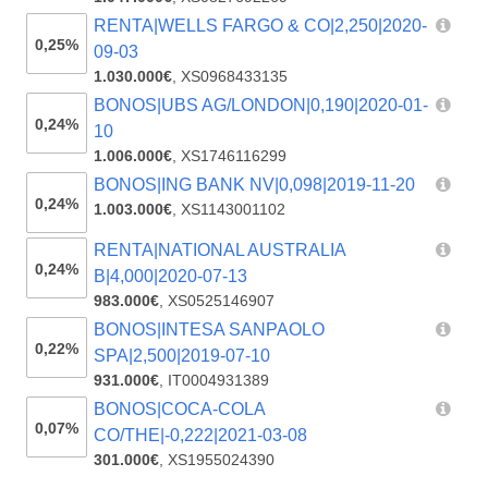
RENTA|WELLS FARGO & CO|2,250|2020-
0,25%
09-03
1.030.000€
,
XS0968433135
BONOS|UBS AG/LONDON|0,190|2020-01-
0,24%
10
1.006.000€
,
XS1746116299
BONOS|ING BANK NV|0,098|2019-11-20
0,24%
1.003.000€
,
XS1143001102
RENTA|NATIONAL AUSTRALIA
0,24%
B|4,000|2020-07-13
983.000€
,
XS0525146907
BONOS|INTESA SANPAOLO
0,22%
SPA|2,500|2019-07-10
931.000€
,
IT0004931389
BONOS|COCA-COLA
0,07%
CO/THE|-0,222|2021-03-08
301.000€
,
XS1955024390