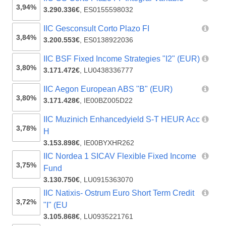
3,94%
3.290.336€
,
ES0155598032
IIC Gesconsult Corto Plazo FI
3,84%
3.200.553€
,
ES0138922036
IIC BSF Fixed Income Strategies "I2" (EUR)
3,80%
3.171.472€
,
LU0438336777
IIC Aegon European ABS "B" (EUR)
3,80%
3.171.428€
,
IE00BZ005D22
IIC Muzinich Enhancedyield S-T HEUR Acc
3,78%
H
3.153.898€
,
IE00BYXHR262
IIC Nordea 1 SICAV Flexible Fixed Income
3,75%
Fund
3.130.750€
,
LU0915363070
IIC Natixis- Ostrum Euro Short Term Credit
3,72%
"I" (EU
3.105.868€
,
LU0935221761