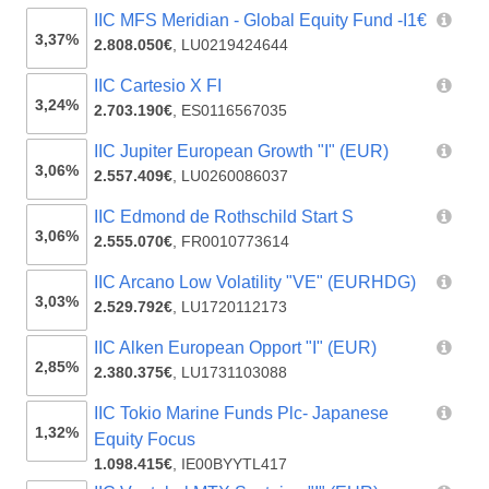
IIC MFS Meridian - Global Equity Fund -I1€
3,37%
2.808.050€
,
LU0219424644
IIC Cartesio X FI
3,24%
2.703.190€
,
ES0116567035
IIC Jupiter European Growth "I" (EUR)
3,06%
2.557.409€
,
LU0260086037
IIC Edmond de Rothschild Start S
3,06%
2.555.070€
,
FR0010773614
IIC Arcano Low Volatility "VE" (EURHDG)
3,03%
2.529.792€
,
LU1720112173
IIC Alken European Opport "I" (EUR)
2,85%
2.380.375€
,
LU1731103088
IIC Tokio Marine Funds Plc- Japanese
1,32%
Equity Focus
1.098.415€
,
IE00BYYTL417