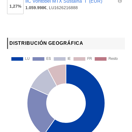
IIC Vontobel MTX Sustaina "I" (EUR)
1,27%
1.059.998€
,
LU1626216888
DISTRIBUCIÓN GEOGRÁFICA