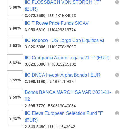
IIC FLOSSBACH VON STORCH "IT"
3,68%
(EUR)
3.072.858€
,
LU1481584016
IIC T Rowe Price Funds SICAV
3,66%
3.053.661€
,
LU0429319774
IIC Robeco - US Large Cap Equities-€I
3,63%
3.026.530€
,
LU0975848697
IIC Groupama Axiom Legacy 21 "I" (EUR)
3,62%
3.023.530€
,
FR0013259132
IIC DNCA Invest- Alpha Bonds I EUR
3,59%
2.999.119€
,
LU1694789378
Bonos BANCA MARCH SA VAR 2021-11-
3,59%
02
2.995.777€
,
ES0313040034
IIC Eleva European Selection Fund "I"
3,41%
(EUR)
2.843.548€
,
LU1111643042