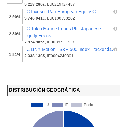
5.218.280€
,
LU0219424487
IIC Invesco Pan European Equity-C
2,90%
3.746.041€
,
LU0100598282
IIC Tokio Marine Funds Plc- Japanese
2,30%
Equity Focus
2.974.985€
,
IE00BYYTL417
IIC BNY Mellon - S&P 500 Index Tracker-$C
1,81%
2.338.136€
,
IE0004240861
DISTRIBUCIÓN GEOGRÁFICA