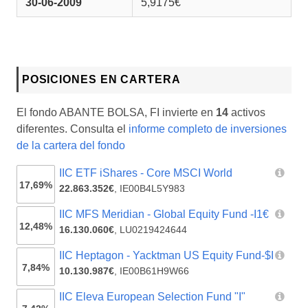
30-06-2009
5,9175€
POSICIONES EN CARTERA
El fondo ABANTE BOLSA, FI invierte en
14
activos
diferentes. Consulta el
informe completo de inversiones
de la cartera del fondo
IIC ETF iShares - Core MSCI World
17,69%
22.863.352€
,
IE00B4L5Y983
IIC MFS Meridian - Global Equity Fund -I1€
12,48%
16.130.060€
,
LU0219424644
IIC Heptagon - Yacktman US Equity Fund-$I
7,84%
10.130.987€
,
IE00B61H9W66
IIC Eleva European Selection Fund "I"