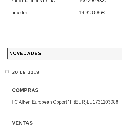
Participaciones en IIC
109.299.533€
Liquidez
19.953.886€
NOVEDADES
30-06-2019
COMPRAS
IIC Alken European Opport "I" (EUR)
LU1731103088
VENTAS