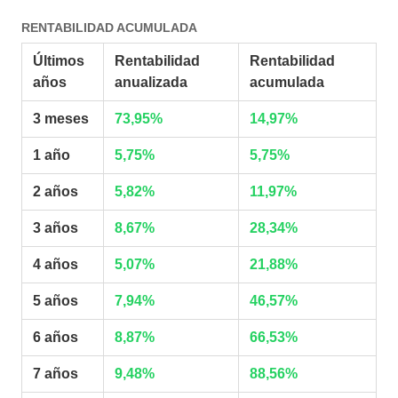
RENTABILIDAD ACUMULADA
Últimos
Rentabilidad
Rentabilidad
años
anualizada
acumulada
3 meses
73,95%
14,97%
1 año
5,75%
5,75%
2 años
5,82%
11,97%
3 años
8,67%
28,34%
4 años
5,07%
21,88%
5 años
7,94%
46,57%
6 años
8,87%
66,53%
7 años
9,48%
88,56%