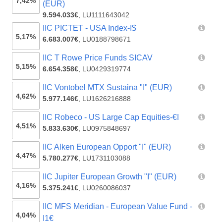
7,42%
(EUR)
9.594.033€
,
LU1111643042
IIC PICTET - USA Index-I$
5,17%
6.683.007€
,
LU0188798671
IIC T Rowe Price Funds SICAV
5,15%
6.654.358€
,
LU0429319774
IIC Vontobel MTX Sustaina "I" (EUR)
4,62%
5.977.146€
,
LU1626216888
IIC Robeco - US Large Cap Equities-€I
4,51%
5.833.630€
,
LU0975848697
IIC Alken European Opport "I" (EUR)
4,47%
5.780.277€
,
LU1731103088
IIC Jupiter European Growth "I" (EUR)
4,16%
5.375.241€
,
LU0260086037
IIC MFS Meridian - European Value Fund -
4,04%
I1€