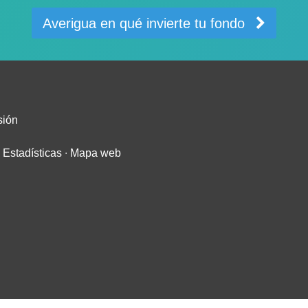
Averigua en qué invierte tu fondo
sión
∙
Estadísticas
∙
Mapa web