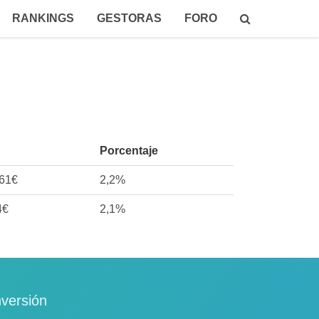
RANKINGS
GESTORAS
FORO
Porcentaje
061€
2,2%
4€
2,1%
nversión