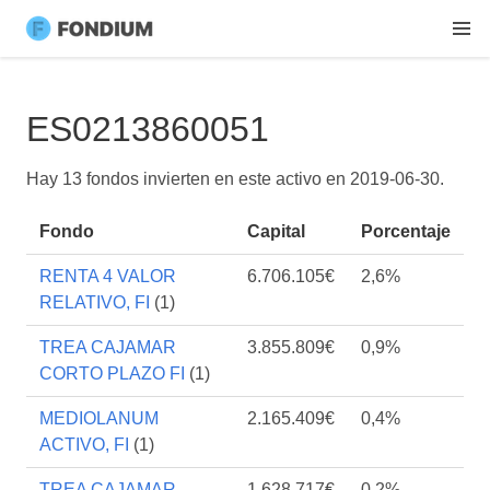
ES0213860051
Hay 13 fondos invierten en este activo en
2019-06-30
.
Fondo
Capital
Porcentaje
RENTA 4 VALOR
6.706.105€
2,6%
RELATIVO, FI
(1)
TREA CAJAMAR
3.855.809€
0,9%
CORTO PLAZO FI
(1)
MEDIOLANUM
2.165.409€
0,4%
ACTIVO, FI
(1)
TREA CAJAMAR
1.628.717€
0,2%