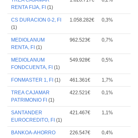
RENTA FIJA, FI
(1)
CS DURACION 0-2, FI
1.058.282€
0,3%
(1)
MEDIOLANUM
962.523€
0,7%
RENTA, FI
(1)
MEDIOLANUM
549.928€
0,5%
FONDCUENTA, FI
(1)
FONMASTER 1, FI
(1)
461.361€
1,7%
TREA CAJAMAR
422.521€
0,1%
PATRIMONIO FI
(1)
SANTANDER
421.467€
1,1%
EUROCREDITO, FI
(1)
BANKOA-AHORRO
226.547€
0,4%