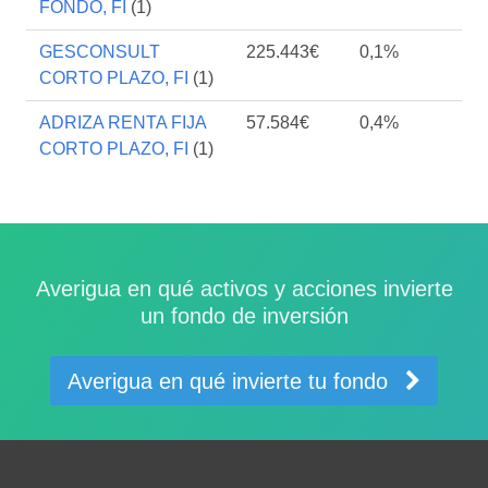
FONDO, FI
(1)
GESCONSULT
225.443€
0,1%
CORTO PLAZO, FI
(1)
ADRIZA RENTA FIJA
57.584€
0,4%
CORTO PLAZO, FI
(1)
Averigua en qué activos y acciones invierte
un fondo de inversión
Averigua en qué invierte tu fondo