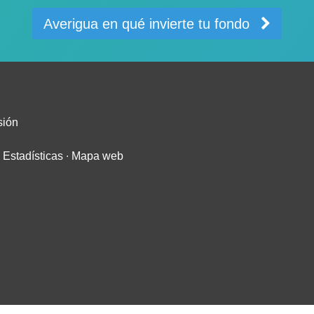
Averigua en qué invierte tu fondo
sión
∙
Estadísticas
∙
Mapa web