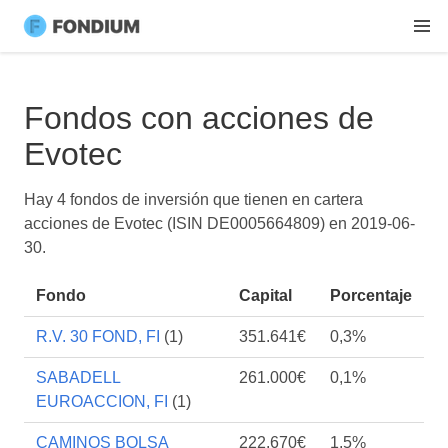
Fondos con acciones de
Evotec
Hay 4 fondos de inversión que tienen en cartera
acciones de Evotec (ISIN DE0005664809) en
2019-06-
30
.
Fondo
Capital
Porcentaje
R.V. 30 FOND, FI
(1)
351.641€
0,3%
SABADELL
261.000€
0,1%
EUROACCION, FI
(1)
CAMINOS BOLSA
222.670€
1,5%