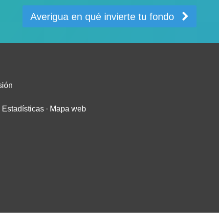
Averigua en qué invierte tu fondo
sión
∙
Estadísticas
∙
Mapa web