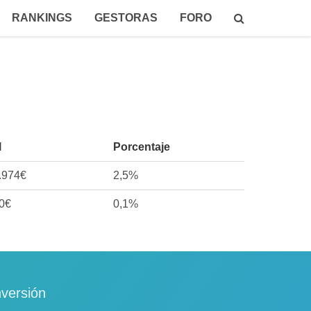
RANKINGS
GESTORAS
FORO
l
Porcentaje
.974€
2,5%
0€
0,1%
nversión