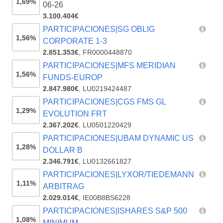
1,69%
06-26
3.100.404€
PARTICIPACIONES|SG OBLIG
1,56%
CORPORATE 1-3
2.851.353€
,
FR0000448870
PARTICIPACIONES|MFS MERIDIAN
1,56%
FUNDS-EUROP
2.847.980€
,
LU0219424487
PARTICIPACIONES|CGS FMS GL
1,29%
EVOLUTION FRT
2.367.202€
,
LU0501220429
PARTICIPACIONES|UBAM DYNAMIC US
1,28%
DOLLAR B
2.346.791€
,
LU0132661827
PARTICIPACIONES|LYXOR/TIEDEMANN
1,11%
ARBITRAG
2.029.014€
,
IE00B8BS6228
PARTICIPACIONES|ISHARES S&P 500
1,08%
MINIMUM