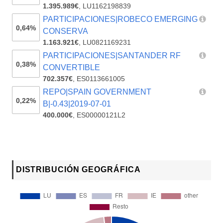
1.395.989€
,
LU1162198839
PARTICIPACIONES|ROBECO EMERGING
0,64%
CONSERVA
1.163.921€
,
LU0821169231
PARTICIPACIONES|SANTANDER RF
0,38%
CONVERTIBLE
702.357€
,
ES0113661005
REPO|SPAIN GOVERNMENT
0,22%
B|-0.43|2019-07-01
400.000€
,
ES00000121L2
DISTRIBUCIÓN GEOGRÁFICA