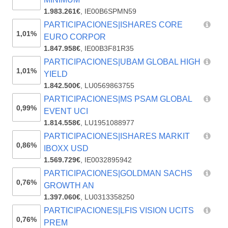
1.983.261€
,
IE00B6SPMN59
PARTICIPACIONES|ISHARES CORE
1,01%
EURO CORPOR
1.847.958€
,
IE00B3F81R35
PARTICIPACIONES|UBAM GLOBAL HIGH
1,01%
YIELD
1.842.500€
,
LU0569863755
PARTICIPACIONES|MS PSAM GLOBAL
0,99%
EVENT UCI
1.814.558€
,
LU1951088977
PARTICIPACIONES|ISHARES MARKIT
0,86%
IBOXX USD
1.569.729€
,
IE0032895942
PARTICIPACIONES|GOLDMAN SACHS
0,76%
GROWTH AN
1.397.060€
,
LU0313358250
PARTICIPACIONES|LFIS VISION UCITS
0,76%
PREM