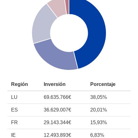
Región
Inversión
Porcentaje
LU
69.635.766€
38,05%
ES
36.629.007€
20,01%
FR
29.143.344€
15,93%
IE
12.493.893€
6,83%