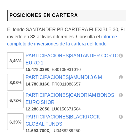
POSICIONES EN CARTERA
El fondo SANTANDER PB CARTERA FLEXIBLE 30, FI
invierte en
32
activos diferentes. Consulta el
informe
completo de inversiones de la cartera del fondo
PARTICIPACIONES|SANTANDER CORTO
8,46%
EURO 1,
15.478.339€
,
ES0105931010
PARTICIPACIONES|AMUNDI 3 6 M
8,08%
14.780.016€
,
FR0011088657
PARTICIPACIONES|CANDRIAM BONDS
6,72%
EURO SHOR
12.286.205€
,
LU0156671504
PARTICIPACIONES|BLACKROCK
6,39%
GLOBAL FUNDS
11.693.700€
,
LU0468289250