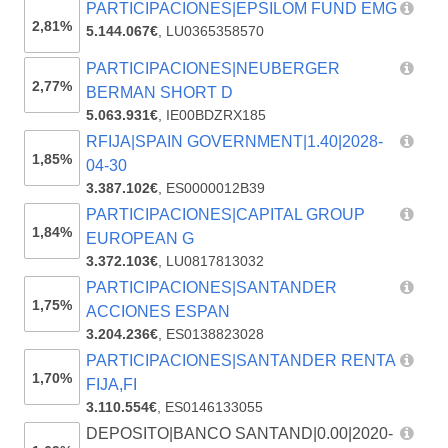
PARTICIPACIONES|EPSILOM FUND EMG
2,81%
5.144.067€
,
LU0365358570
PARTICIPACIONES|NEUBERGER
2,77%
BERMAN SHORT D
5.063.931€
,
IE00BDZRX185
RFIJA|SPAIN GOVERNMENT|1.40|2028-
1,85%
04-30
3.387.102€
,
ES0000012B39
PARTICIPACIONES|CAPITAL GROUP
1,84%
EUROPEAN G
3.372.103€
,
LU0817813032
PARTICIPACIONES|SANTANDER
1,75%
ACCIONES ESPAN
3.204.236€
,
ES0138823028
PARTICIPACIONES|SANTANDER RENTA
1,70%
FIJA,FI
3.110.554€
,
ES0146133055
DEPOSITO|BANCO SANTAND|0.00|2020-