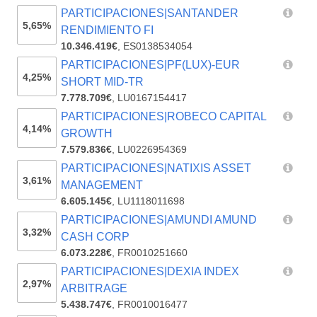
PARTICIPACIONES|SANTANDER
5,65%
RENDIMIENTO FI
10.346.419€
,
ES0138534054
PARTICIPACIONES|PF(LUX)-EUR
4,25%
SHORT MID-TR
7.778.709€
,
LU0167154417
PARTICIPACIONES|ROBECO CAPITAL
4,14%
GROWTH
7.579.836€
,
LU0226954369
PARTICIPACIONES|NATIXIS ASSET
3,61%
MANAGEMENT
6.605.145€
,
LU1118011698
PARTICIPACIONES|AMUNDI AMUND
3,32%
CASH CORP
6.073.228€
,
FR0010251660
PARTICIPACIONES|DEXIA INDEX
2,97%
ARBITRAGE
5.438.747€
,
FR0010016477