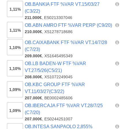
OB.BANKIA FTF %VAR VT.15/03/27
1,11%
(C3/22)
211.000€
,
ES0213307046
OB.ABN AMRO FTF %VAR PERP (C9/20)
1,11%
210.000€
,
XS1278718686
OB.CAIXABANK FTF %VAR VT.14/7/28
1,10%
(C7/23)
209.000€
,
XS1645495349
OB.LB BADEN-W FTF %VAR
1,10%
VT.27/5/26(C5/21)
208.000€
,
XS1072249045
OB.KBC GROUP FTF %VAR
1,09%
VT.11/03/27(C3/22)
207.000€
,
BE0002485606
OB.IBERCAJA FTF %VAR VT.28/7/25
1,09%
(C7/20)
207.000€
,
ES0244251007
OB.INTESA SANPAOLO 2,855%