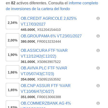
en
82
activos diferentes. Consulta el
informe completo
de inversiones de la cartera del fondo
OB.CREDIT AGRICOLE 2,625%
2,34%
VT.17/03/2027
445.000€
,
XS1204154410
OB.GROUPAMA 6% VT.23/01/2027
2,00%
380.000€
,
FR0013232444
OB.ASSICURA FTF %VAR
1,90%
VT.12/12/42(C12/22)
361.000€
,
XS0863907522
OB.AVIVA PLC FTF %VAR
1,86%
VT.05/07/43(C7/23)
354.000€
,
XS0951553592
OB.CNP ASSUR FTF %VAR
1,85%
VT.10/06/47(C6/27)
351.000€
,
FR0013066388
OB.COMMERZBANK AG 4%
1,83%