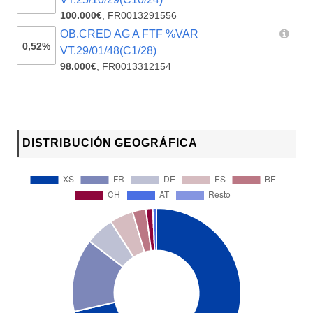
100.000€
,
FR0013291556
OB.CRED AG A FTF %VAR
0,52%
VT.29/01/48(C1/28)
98.000€
,
FR0013312154
DISTRIBUCIÓN GEOGRÁFICA