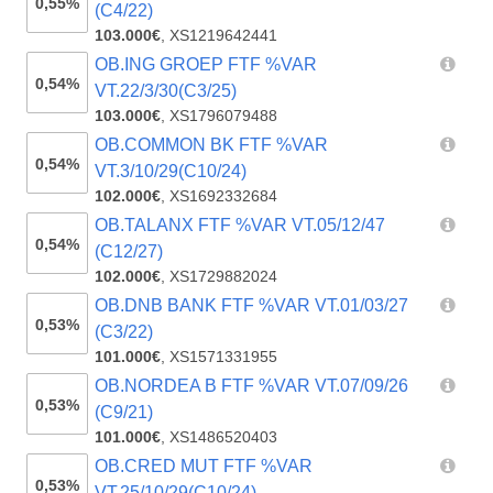
0,55%
(C4/22)
103.000€
,
XS1219642441
OB.ING GROEP FTF %VAR
0,54%
VT.22/3/30(C3/25)
103.000€
,
XS1796079488
OB.COMMON BK FTF %VAR
0,54%
VT.3/10/29(C10/24)
102.000€
,
XS1692332684
OB.TALANX FTF %VAR VT.05/12/47
0,54%
(C12/27)
102.000€
,
XS1729882024
OB.DNB BANK FTF %VAR VT.01/03/27
0,53%
(C3/22)
101.000€
,
XS1571331955
OB.NORDEA B FTF %VAR VT.07/09/26
0,53%
(C9/21)
101.000€
,
XS1486520403
OB.CRED MUT FTF %VAR
0,53%
VT.25/10/29(C10/24)