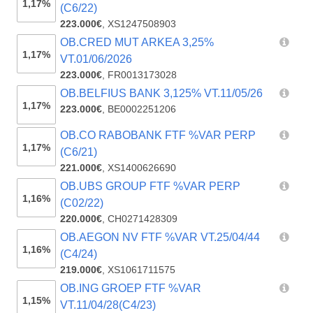
1,17%
(C6/22)
223.000€
,
XS1247508903
OB.CRED MUT ARKEA 3,25%
1,17%
VT.01/06/2026
223.000€
,
FR0013173028
OB.BELFIUS BANK 3,125% VT.11/05/26
1,17%
223.000€
,
BE0002251206
OB.CO RABOBANK FTF %VAR PERP
1,17%
(C6/21)
221.000€
,
XS1400626690
OB.UBS GROUP FTF %VAR PERP
1,16%
(C02/22)
220.000€
,
CH0271428309
OB.AEGON NV FTF %VAR VT.25/04/44
1,16%
(C4/24)
219.000€
,
XS1061711575
OB.ING GROEP FTF %VAR
1,15%
VT.11/04/28(C4/23)