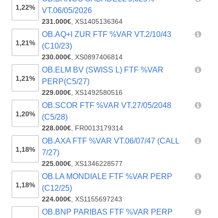
1,22%
VT.06/05/2026
231.000€
,
XS1405136364
OB.AQ+I ZUR FTF %VAR VT.2/10/43
1,21%
(C10/23)
230.000€
,
XS0897406814
OB.ELM BV (SWISS L) FTF %VAR
1,21%
PERP(C5/27)
229.000€
,
XS1492580516
OB.SCOR FTF %VAR VT.27/05/2048
1,20%
(C5/28)
228.000€
,
FR0013179314
OB.AXA FTF %VAR VT.06/07/47 (CALL
1,18%
7/27)
225.000€
,
XS1346228577
OB.LA MONDIALE FTF %VAR PERP
1,18%
(C12/25)
224.000€
,
XS1155697243
OB.BNP PARIBAS FTF %VAR PERP