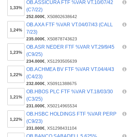
OB.ASSICURA FTF %VAR VT.10/07/42
1,33%
(C7/22)
252.000€
,
XS0802638642
OB.AXA FTF %VAR VT.04/07/43 (CALL
1,24%
7/23)
235.000€
,
XS0878743623
OB.ASR NEDER FTF %VAR VT.29/9/45
1,23%
(C9/25)
234.000€
,
XS1293505639
OB.ACHMEA BV FTF %VAR VT.04/4/43
1,22%
(C4/23)
232.000€
,
XS0911388675
OB.HBOS PLC FTF %VAR VT.18/03/30
1,21%
(C3/25)
231.000€
,
XS0214965534
OB.HSBC HOLDINGS FTF %VAR PERP
1,22%
(C9/23)
231.000€
,
XS1298431104
OB.BANCO SABADELL 5,625%