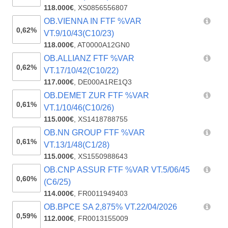
118.000€
,
XS0856556807
OB.VIENNA IN FTF %VAR
0,62%
VT.9/10/43(C10/23)
118.000€
,
AT0000A12GN0
OB.ALLIANZ FTF %VAR
0,62%
VT.17/10/42(C10/22)
117.000€
,
DE000A1RE1Q3
OB.DEMET ZUR FTF %VAR
0,61%
VT.1/10/46(C10/26)
115.000€
,
XS1418788755
OB.NN GROUP FTF %VAR
0,61%
VT.13/1/48(C1/28)
115.000€
,
XS1550988643
OB.CNP ASSUR FTF %VAR VT.5/06/45
0,60%
(C6/25)
114.000€
,
FR0011949403
OB.BPCE SA 2,875% VT.22/04/2026
0,59%
112.000€
,
FR0013155009