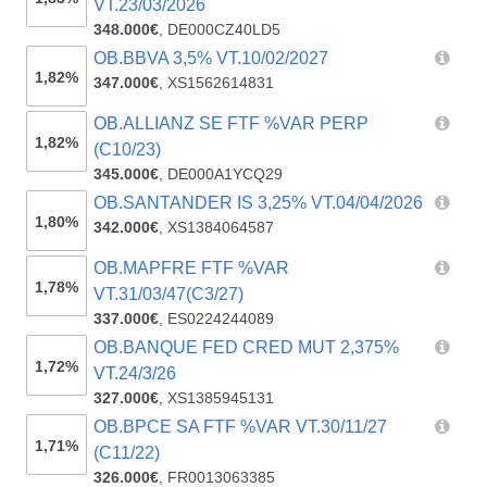
VT.23/03/2026
348.000€
,
DE000CZ40LD5
OB.BBVA 3,5% VT.10/02/2027
1,82%
347.000€
,
XS1562614831
OB.ALLIANZ SE FTF %VAR PERP
1,82%
(C10/23)
345.000€
,
DE000A1YCQ29
OB.SANTANDER IS 3,25% VT.04/04/2026
1,80%
342.000€
,
XS1384064587
OB.MAPFRE FTF %VAR
1,78%
VT.31/03/47(C3/27)
337.000€
,
ES0224244089
OB.BANQUE FED CRED MUT 2,375%
1,72%
VT.24/3/26
327.000€
,
XS1385945131
OB.BPCE SA FTF %VAR VT.30/11/27
1,71%
(C11/22)
326.000€
,
FR0013063385