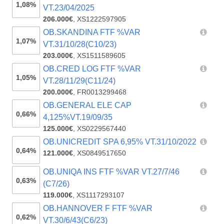
1,08%
VT.23/04/2025
206.000€
,
XS1222597905
OB.SKANDINA FTF %VAR
1,07%
VT.31/10/28(C10/23)
203.000€
,
XS1511589605
OB.CRED LOG FTF %VAR
1,05%
VT.28/11/29(C11/24)
200.000€
,
FR0013299468
OB.GENERAL ELE CAP
0,66%
4,125%VT.19/09/35
125.000€
,
XS0229567440
OB.UNICREDIT SPA 6,95% VT.31/10/2022
0,64%
121.000€
,
XS0849517650
OB.UNIQA INS FTF %VAR VT.27/7/46
0,63%
(C7/26)
119.000€
,
XS1117293107
OB.HANNOVER F FTF %VAR
0,62%
VT.30/6/43(C6/23)