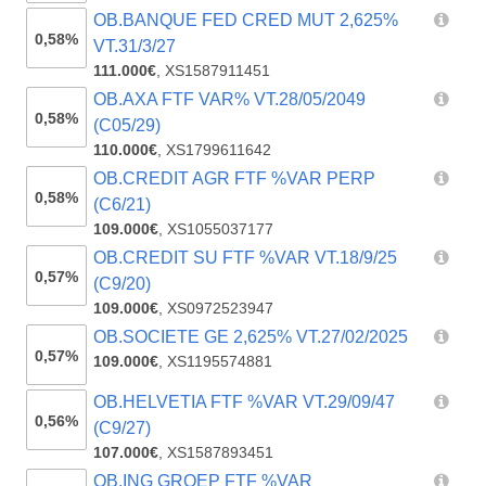
OB.BANQUE FED CRED MUT 2,625%
0,58%
VT.31/3/27
111.000€
,
XS1587911451
OB.AXA FTF VAR% VT.28/05/2049
0,58%
(C05/29)
110.000€
,
XS1799611642
OB.CREDIT AGR FTF %VAR PERP
0,58%
(C6/21)
109.000€
,
XS1055037177
OB.CREDIT SU FTF %VAR VT.18/9/25
0,57%
(C9/20)
109.000€
,
XS0972523947
OB.SOCIETE GE 2,625% VT.27/02/2025
0,57%
109.000€
,
XS1195574881
OB.HELVETIA FTF %VAR VT.29/09/47
0,56%
(C9/27)
107.000€
,
XS1587893451
OB.ING GROEP FTF %VAR