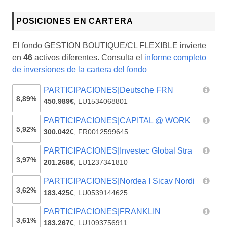
POSICIONES EN CARTERA
El fondo GESTION BOUTIQUE/CL FLEXIBLE invierte
en
46
activos diferentes. Consulta el
informe completo
de inversiones de la cartera del fondo
PARTICIPACIONES|Deutsche FRN
8,89%
450.989€
,
LU1534068801
PARTICIPACIONES|CAPITAL @ WORK
5,92%
300.042€
,
FR0012599645
PARTICIPACIONES|Investec Global Stra
3,97%
201.268€
,
LU1237341810
PARTICIPACIONES|Nordea I Sicav Nordi
3,62%
183.425€
,
LU0539144625
PARTICIPACIONES|FRANKLIN
3,61%
183.267€
,
LU1093756911