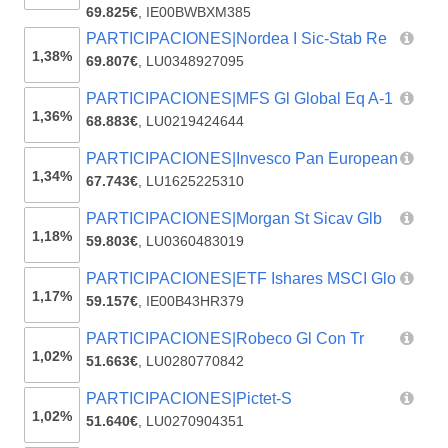
69.825€
,
IE00BWBXM385
PARTICIPACIONES|Nordea I Sic-Stab Re
1,38%
69.807€
,
LU0348927095
PARTICIPACIONES|MFS Gl Global Eq A-1
1,36%
68.883€
,
LU0219424644
PARTICIPACIONES|Invesco Pan European
1,34%
67.743€
,
LU1625225310
PARTICIPACIONES|Morgan St Sicav Glb
1,18%
59.803€
,
LU0360483019
PARTICIPACIONES|ETF Ishares MSCI Glo
1,17%
59.157€
,
IE00B43HR379
PARTICIPACIONES|Robeco Gl Con Tr
1,02%
51.663€
,
LU0280770842
PARTICIPACIONES|Pictet-S
1,02%
51.640€
,
LU0270904351