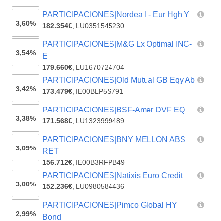
PARTICIPACIONES|Nordea I - Eur Hgh Y
3,60%
182.354€
,
LU0351545230
PARTICIPACIONES|M&G Lx Optimal INC-
3,54%
E
179.660€
,
LU1670724704
PARTICIPACIONES|Old Mutual GB Eqy Ab
3,42%
173.479€
,
IE00BLP5S791
PARTICIPACIONES|BSF-Amer DVF EQ
3,38%
171.568€
,
LU1323999489
PARTICIPACIONES|BNY MELLON ABS
3,09%
RET
156.712€
,
IE00B3RFPB49
PARTICIPACIONES|Natixis Euro Credit
3,00%
152.236€
,
LU0980584436
PARTICIPACIONES|Pimco Global HY
2,99%
Bond