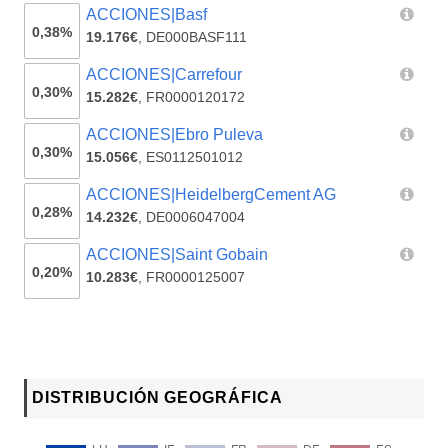
ACCIONES|Basf
0,38%
19.176€
,
DE000BASF111
ACCIONES|Carrefour
0,30%
15.282€
,
FR0000120172
ACCIONES|Ebro Puleva
0,30%
15.056€
,
ES0112501012
ACCIONES|HeidelbergCement AG
0,28%
14.232€
,
DE0006047004
ACCIONES|Saint Gobain
0,20%
10.283€
,
FR0000125007
DISTRIBUCIÓN GEOGRÁFICA