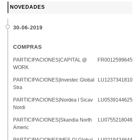
NOVEDADES
30-06-2019
COMPRAS
PARTICIPACIONES|CAPITAL @
FR0012599645
WORK
PARTICIPACIONES|Investec Global
LU1237341810
Stra
PARTICIPACIONES|Nordea I Sicav
LU0539144625
Nordi
PARTICIPACIONES|Skandia North
LU0755218046
Americ
PARTICIPACIONES|MFS Gl Global
LU0219424644