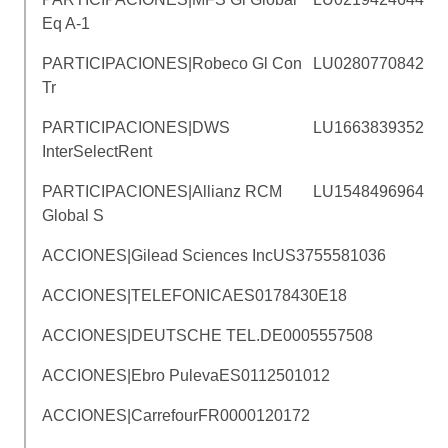
Eq A-1
PARTICIPACIONES|Robeco Gl Con
LU0280770842
Tr
PARTICIPACIONES|DWS
LU1663839352
InterSelectRent
PARTICIPACIONES|Allianz RCM
LU1548496964
Global S
ACCIONES|Gilead Sciences Inc
US3755581036
ACCIONES|TELEFONICA
ES0178430E18
ACCIONES|DEUTSCHE TEL.
DE0005557508
ACCIONES|Ebro Puleva
ES0112501012
ACCIONES|Carrefour
FR0000120172