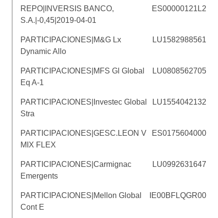
REPO|INVERSIS BANCO,
ES00000121L2
S.A.|-0,45|2019-04-01
PARTICIPACIONES|M&G Lx
LU1582988561
Dynamic Allo
PARTICIPACIONES|MFS Gl Global
LU0808562705
Eq A-1
PARTICIPACIONES|Investec Global
LU1554042132
Stra
PARTICIPACIONES|GESC.LEON V
ES0175604000
MIX FLEX
PARTICIPACIONES|Carmignac
LU0992631647
Emergents
PARTICIPACIONES|Mellon Global
IE00BFLQGR00
Cont E