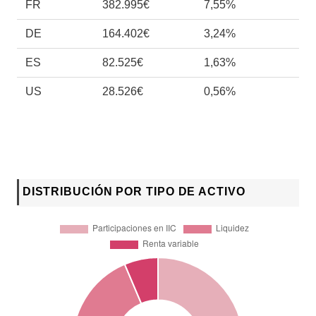
FR
382.995€
7,55%
DE
164.402€
3,24%
ES
82.525€
1,63%
US
28.526€
0,56%
DISTRIBUCIÓN POR TIPO DE ACTIVO