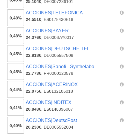
0,49%
25.104€
,
DE0007236101
ACCIONES|TELEFONICA
0,48%
24.551€
,
ES0178430E18
ACCIONES|BAYER
0,48%
24.376€
,
DE000BAY0017
ACCIONES|DEUTSCHE TEL.
0,45%
22.818€
,
DE0005557508
ACCIONES|Sanofi - Synthelabo
0,45%
22.773€
,
FR0000120578
ACCIONES|ACERINOX
0,44%
22.075€
,
ES0132105018
ACCIONES|INDITEX
0,41%
20.843€
,
ES0148396007
ACCIONES|DeutscPost
0,40%
20.230€
,
DE0005552004