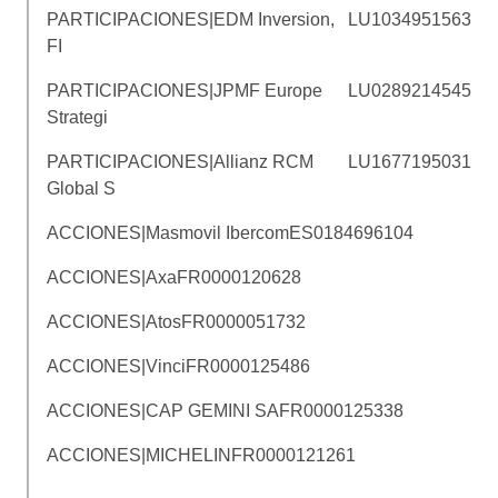
PARTICIPACIONES|EDM Inversion,
LU1034951563
FI
PARTICIPACIONES|JPMF Europe
LU0289214545
Strategi
PARTICIPACIONES|Allianz RCM
LU1677195031
Global S
ACCIONES|Masmovil Ibercom
ES0184696104
ACCIONES|Axa
FR0000120628
ACCIONES|Atos
FR0000051732
ACCIONES|Vinci
FR0000125486
ACCIONES|CAP GEMINI SA
FR0000125338
ACCIONES|MICHELIN
FR0000121261