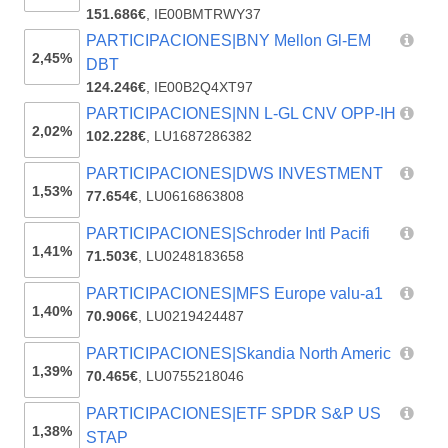
151.686€
,
IE00BMTRWY37
PARTICIPACIONES|BNY Mellon Gl-EM
2,45%
DBT
124.246€
,
IE00B2Q4XT97
PARTICIPACIONES|NN L-GL CNV OPP-IH
2,02%
102.228€
,
LU1687286382
PARTICIPACIONES|DWS INVESTMENT
1,53%
77.654€
,
LU0616863808
PARTICIPACIONES|Schroder Intl Pacifi
1,41%
71.503€
,
LU0248183658
PARTICIPACIONES|MFS Europe valu-a1
1,40%
70.906€
,
LU0219424487
PARTICIPACIONES|Skandia North Americ
1,39%
70.465€
,
LU0755218046
PARTICIPACIONES|ETF SPDR S&P US
1,38%
STAP