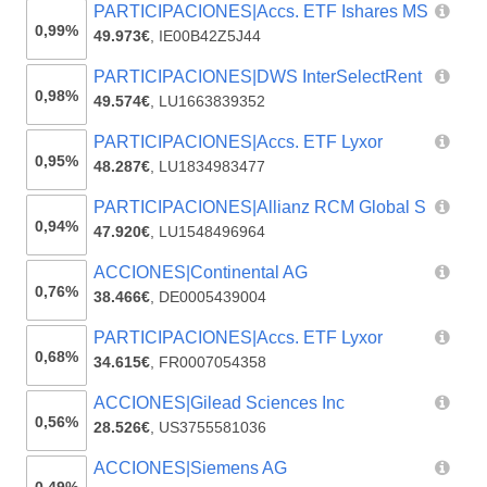
PARTICIPACIONES|Accs. ETF Ishares MS
0,99%
49.973€
,
IE00B42Z5J44
PARTICIPACIONES|DWS InterSelectRent
0,98%
49.574€
,
LU1663839352
PARTICIPACIONES|Accs. ETF Lyxor
0,95%
48.287€
,
LU1834983477
PARTICIPACIONES|Allianz RCM Global S
0,94%
47.920€
,
LU1548496964
ACCIONES|Continental AG
0,76%
38.466€
,
DE0005439004
PARTICIPACIONES|Accs. ETF Lyxor
0,68%
34.615€
,
FR0007054358
ACCIONES|Gilead Sciences Inc
0,56%
28.526€
,
US3755581036
ACCIONES|Siemens AG