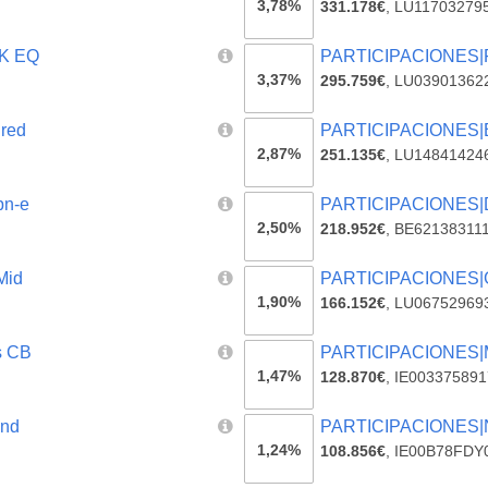
3,78%
331.178€
,
LU11703279
MK EQ
PARTICIPACIONES|
3,37%
295.759€
,
LU03901362
red
PARTICIPACIONES|B
2,87%
251.135€
,
LU14841424
pn-e
PARTICIPACIONES|
2,50%
218.952€
,
BE62138311
Mid
PARTICIPACIONES|G 
1,90%
166.152€
,
LU06752969
s CB
PARTICIPACIONES|M
1,47%
128.870€
,
IE003375891
ond
PARTICIPACIONES|N
1,24%
108.856€
,
IE00B78FDY