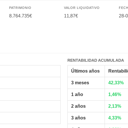
PATRIMONIO
VALOR LIQUIDATIVO
FECH
8.764.735€
11,87€
28-
RENTABILIDAD ACUMULADA
Últimos años
Rentabil
3 meses
42,33%
1 año
1,46%
2 años
2,13%
3 años
4,33%