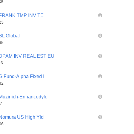
58
FRANK TMP INV TE
23
L Global
65
DPAM INV REAL EST EU
16
Fund-Alpha Fixed I
32
uzinich-Enhancedyld
7
omura US High Yld
06