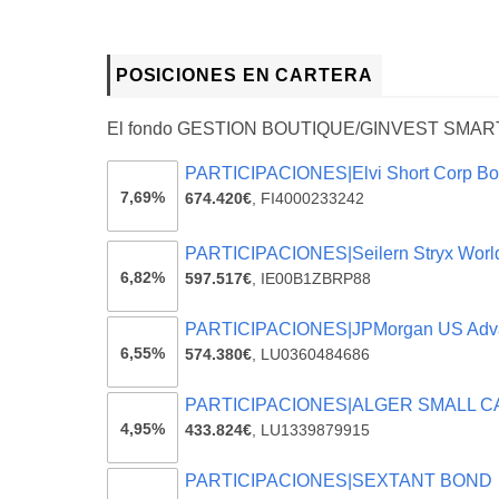
POSICIONES EN CARTERA
El fondo GESTION BOUTIQUE/GINVEST SMART 
PARTICIPACIONES|Elvi Short Corp B
7,69%
674.420€
,
FI4000233242
PARTICIPACIONES|Seilern Stryx Worl
6,82%
597.517€
,
IE00B1ZBRP88
PARTICIPACIONES|JPMorgan US Adv
6,55%
574.380€
,
LU0360484686
PARTICIPACIONES|ALGER SMALL C
4,95%
433.824€
,
LU1339879915
PARTICIPACIONES|SEXTANT BOND