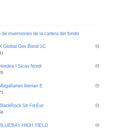
 de inversiones de la cartera del fondo
 Global Gov Bond 1C
31
rdea I Sicav Nordi
25
gallanes Iberian E
71
ackRock Str Fd-Eur
66
BLUEBAY-HIGH YIELD