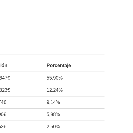
sión
Porcentaje
.647€
55,90%
.823€
12,24%
74€
9,14%
90€
5,98%
52€
2,50%