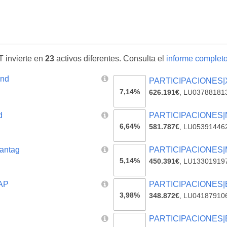
invierte en
23
activos diferentes. Consulta el
informe completo
ond
PARTICIPACIONES|X
7,14%
626.191€
,
LU03788181
d
PARTICIPACIONES|No
6,64%
581.787€
,
LU05391446
antag
PARTICIPACIONES|Ma
5,14%
450.391€
,
LU13301919
AP
PARTICIPACIONES|Bl
3,98%
348.872€
,
LU04187910
PARTICIPACIONES|