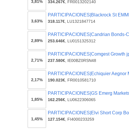
3,81%
334.267€
,
FR0013202140
PARTICIPACIONES|Blackrock St EM
3,63%
318.117€
,
LU1321847714
PARTICIPACIONES|Candrian Bonds-C
2,89%
253.646€
,
LU0151325312
PARTICIPACIONES|Comgest Growth j
2,71%
237.580€
,
IE00BZ0RSN48
PARTICIPACIONES|Echiquier Aegnor 
2,17%
190.023€
,
FR0010581710
PARTICIPACIONES|GS Emerg Market
1,85%
162.256€
,
LU0622306065
PARTICIPACIONES|Elvi Short Corp B
1,45%
127.154€
,
FI4000233259