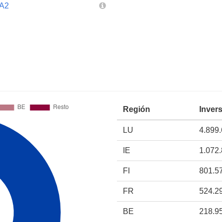
 A2
Región
Inver
LU
4.899
IE
1.072
FI
801.5
FR
524.2
BE
218.9