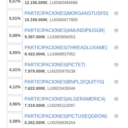
6,57%
12.156.000€
,
LU0360484686
PARTICIPACIONES|MORGANSTUSFD|
5,51%
10.199.000€
,
LU0360477805
PARTICIPACIONES|AMUNDIPIUSGR|
5,08%
9.397.000€
,
LU1883856053
PARTICIPACIONES|THREADLUXAME|
4,55%
8.422.000€
,
LU1868837052
PARTICIPACIONES|PICTET|
4,31%
7.979.000€
,
LU0255979238
PARTICIPACIONES|BNPL1EQUITYG|
4,12%
7.622.000€
,
LU0823435044
PARTICIPACIONES|ALGERAMERICA|
3,96%
7.319.000€
,
LU0295112097
PARTICIPACIONES|PICTUSEQGROW|
3,38%
6.262.000€
,
LU0256836254