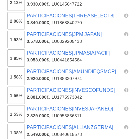
2,12%
3.930.000€
,
LU0145647722
PARTICIPACIONES|THREASELECT8|
2,08%
3.840.000€
,
LU1868840270
PARTICIPACIONES|JPM JAPAN|
1,93%
3.578.000€
,
LU0329205438
PARTICIPACIONES|JPMASIAPACIF|
1,65%
3.053.000€
,
LU0441854584
PARTICIPACIONES|AMUNDIEQSMCP|
1,58%
2.920.000€
,
LU1883307974
PARTICIPACIONES|INVESCOFUNDS|
1,56%
2.881.000€
,
LU1775973842
PARTICIPACIONES|INVESJAPANEQ|
1,53%
2.829.000€
,
LU0955866511
PARTICIPACIONES|ALLIANZGERMA|
1,38%
2.549.000€
,
LU0840615578