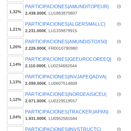
PARTICIPACIONES|AMUNDITOPEUR|
1,32%
2.438.000€
,
LU1883870807
PARTICIPACIONES|ALGERSMALLC|
1,21%
2.231.000€
,
LU1339879915
PARTICIPACIONES|AMUNDISTOX50|
1,20%
2.226.000€
,
FR0010790980
PARTICIPACIONES|GEEUROCOREEQ|
1,14%
2.110.000€
,
LU0234682044
PARTICIPACIONES|INVJAPEQADVA|
1,13%
2.099.000€
,
LU0607514808
PARTICIPACIONES|NORDEAISICEU|
1,12%
2.071.000€
,
LU0229519557
PARTICIPACIONES|TRACKERJAPAN|
1,04%
1.931.000€
,
LU0952581584
PARTICIPACIONES|INVSTRUCTC|