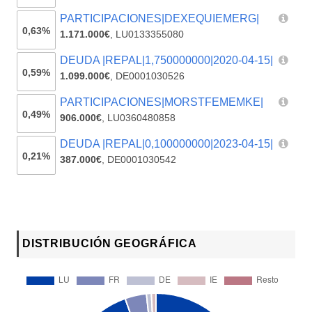
PARTICIPACIONES|DEXEQUIEMERG|
0,63%
1.171.000€
,
LU0133355080
DEUDA |REPAL|1,750000000|2020-04-15|
0,59%
1.099.000€
,
DE0001030526
PARTICIPACIONES|MORSTFEMEMKE|
0,49%
906.000€
,
LU0360480858
DEUDA |REPAL|0,100000000|2023-04-15|
0,21%
387.000€
,
DE0001030542
DISTRIBUCIÓN GEOGRÁFICA