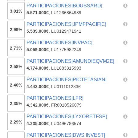
PARTICIPACIONES|BOUSSARD|
3,01%
5.571.000€
,
LU1266864989
PARTICIPACIONES|JPMFPACIFIC|
2,99%
5.539.000€
,
LU0129471941
PARTICIPACIONES|INVPAC|
2,73%
5.059.000€
,
LU1775982249
PARTICIPACIONES|AMUNDIEQVM2E|
2,58%
4.774.000€
,
LU1883315993
PARTICIPACIONES|PICTETASIAN|
2,40%
4.443.000€
,
LU0111012836
PARTICIPACIONES|LFR|
2,35%
4.342.000€
,
FR0010526079
PARTICIPACIONES|LYXORETFSP|
2,29%
4.235.000€
,
LU0496786574
PARTICIPACIONES|DWS INVEST|