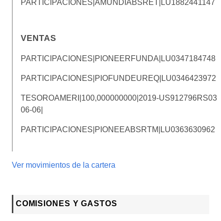
PARTICIPACIONES|AMUNDIABSRET|
LU1882441147
VENTAS
PARTICIPACIONES|PIONEERFUNDA|
LU0347184748
PARTICIPACIONES|PIOFUNDEUREQ|
LU0346423972
TESOROAMERI|100,000000000|2019-
US912796RS03
06-06|
PARTICIPACIONES|PIONEEABSRTM|
LU0363630962
Ver movimientos de la cartera
COMISIONES Y GASTOS