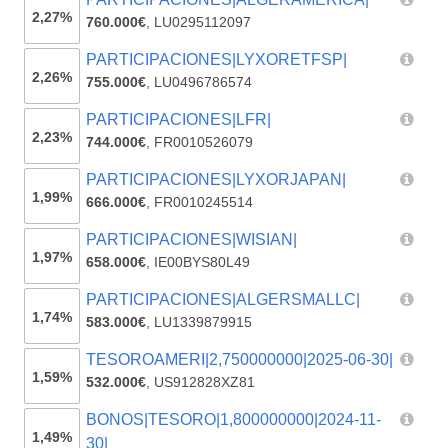
2,27%
760.000€
,
LU0295112097
PARTICIPACIONES|LYXORETFSP|
2,26%
755.000€
,
LU0496786574
PARTICIPACIONES|LFR|
2,23%
744.000€
,
FR0010526079
PARTICIPACIONES|LYXORJAPAN|
1,99%
666.000€
,
FR0010245514
PARTICIPACIONES|WISIAN|
1,97%
658.000€
,
IE00BYS80L49
PARTICIPACIONES|ALGERSMALLC|
1,74%
583.000€
,
LU1339879915
TESOROAMERI|2,750000000|2025-06-30|
1,59%
532.000€
,
US912828XZ81
BONOS|TESORO|1,800000000|2024-11-
1,49%
30|