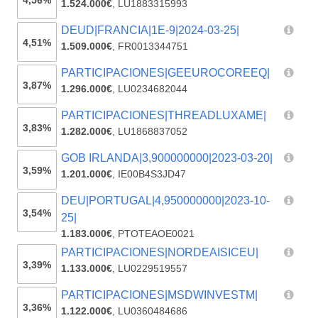
4,56%
1.524.000€
,
LU1883315993
DEUD|FRANCIA|1E-9|2024-03-25|
4,51%
1.509.000€
,
FR0013344751
PARTICIPACIONES|GEEUROCOREEQ|
3,87%
1.296.000€
,
LU0234682044
PARTICIPACIONES|THREADLUXAME|
3,83%
1.282.000€
,
LU1868837052
GOB IRLANDA|3,900000000|2023-03-20|
3,59%
1.201.000€
,
IE00B4S3JD47
DEU|PORTUGAL|4,950000000|2023-10-
3,54%
25|
1.183.000€
,
PTOTEAOE0021
PARTICIPACIONES|NORDEAISICEU|
3,39%
1.133.000€
,
LU0229519557
PARTICIPACIONES|MSDWINVESTM|
3,36%
1.122.000€
,
LU0360484686