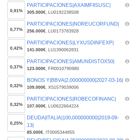
PARTICIPACIONES|AXAIMFIISUSC|
0,91%
305.000€
,
LU0192238508
PARTICIPACIONES|NOREUCORFUND|
0,77%
256.000€
,
LU0173783928
PARTICIPACIONES|LYXUSDINFEXP|
0,42%
141.000€
,
LU1390062831
PARTICIPACIONES|AMUNDISTOX50|
0,37%
123.000€
,
FR0010790980
BONOS Y|BBVA|2,000000000|2027-03-16|
0,32%
109.000€
,
XS1579039006
PARTICIPACIONES|ROBECOFINANC|
0,32%
107.000€
,
LU0622664224
DEUDA|ITALIA|100,000000000|2019-09-
0,25%
13|
85.000€
,
IT0005344855