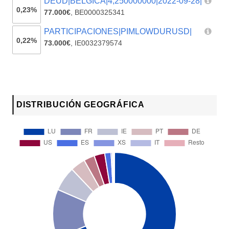
DEUD|BELGICA|4,250000000|2022-09-28|
0,23%
77.000€
,
BE0000325341
PARTICIPACIONES|PIMLOWDURUSD|
0,22%
73.000€
,
IE0032379574
DISTRIBUCIÓN GEOGRÁFICA