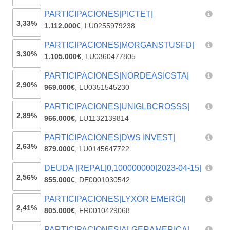
PARTICIPACIONES|PICTET|
3,33%
1.112.000€
,
LU0255979238
PARTICIPACIONES|MORGANSTUSFD|
3,30%
1.105.000€
,
LU0360477805
PARTICIPACIONES|NORDEASICSTA|
2,90%
969.000€
,
LU0351545230
PARTICIPACIONES|UNIGLBCROSSS|
2,89%
966.000€
,
LU1132139814
PARTICIPACIONES|DWS INVEST|
2,63%
879.000€
,
LU0145647722
DEUDA |REPAL|0,100000000|2023-04-15|
2,56%
855.000€
,
DE0001030542
PARTICIPACIONES|LYXOR EMERGI|
2,41%
805.000€
,
FR0010429068
PARTICIPACIONES|ALGERAMERICA|