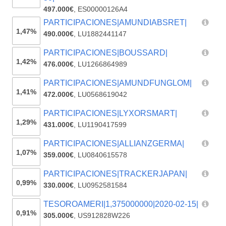
497.000€
,
ES00000126A4
PARTICIPACIONES|AMUNDIABSRET|
1,47%
490.000€
,
LU1882441147
PARTICIPACIONES|BOUSSARD|
1,42%
476.000€
,
LU1266864989
PARTICIPACIONES|AMUNDFUNGLOM|
1,41%
472.000€
,
LU0568619042
PARTICIPACIONES|LYXORSMART|
1,29%
431.000€
,
LU1190417599
PARTICIPACIONES|ALLIANZGERMA|
1,07%
359.000€
,
LU0840615578
PARTICIPACIONES|TRACKERJAPAN|
0,99%
330.000€
,
LU0952581584
TESOROAMERI|1,375000000|2020-02-15|
0,91%
305.000€
,
US912828W226