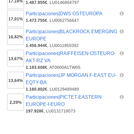
17,18%
1.487.955€
,
LU0146864797
Participaciones|DWS OSTEUROPA
17,01%
1.472.755€
,
LU0062756647
Participaciones|BLACKROCK EMERGING
16,82%
EUROPE
1.456.944€
,
LU0011850392
Participaciones|RAIFFEISEN-OSTEURO-
13,67%
AKT-RZ VA
1.183.608€
,
AT0000A1TW05
Participaciones|JP MORGAN F-EAST EU-
13,64%
EQTY-BA
1.180.802€
,
LU0129489489
Participaciones|PICTET-EASTERN
2,29%
EUROPE-I-EURO
197.928€
,
LU0131718073