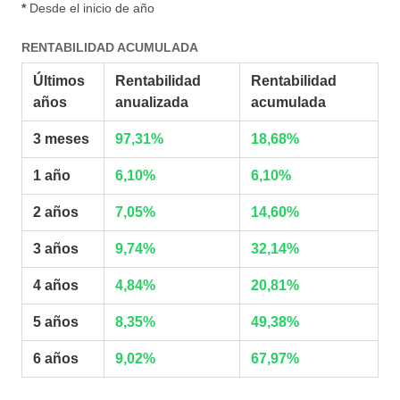
*
Desde el inicio de año
RENTABILIDAD ACUMULADA
Últimos
Rentabilidad
Rentabilidad
años
anualizada
acumulada
3 meses
97,31%
18,68%
1 año
6,10%
6,10%
2 años
7,05%
14,60%
3 años
9,74%
32,14%
4 años
4,84%
20,81%
5 años
8,35%
49,38%
6 años
9,02%
67,97%