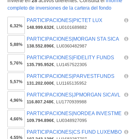
invierte en
28
activos diferentes. Consulta el
informe
completo de inversiones de la cartera del fondo
PARTICIPACIONES|PICTET LUX
6,32%
148.999.632€
,
LU0101689882
PARTICIPACIONES|MORGAN STA SICA
5,88%
138.552.896€
,
LU0360482987
PARTICIPACIONES|FIDELITY FUNDS
5,76%
135.795.952€
,
LU1457522305
PARTICIPACIONES|PARVESTFUNDS
5,57%
131.202.000€
,
LU1165135952
PARTICIPACIONES|JPMORGAN SICAVL
4,96%
116.807.248€
,
LU1770939988
PARTICIPACIONES|NORDEA INVESTME
4,66%
109.794.896€
,
LU0348927095
PARTICIPACIONES|CS FUND LUXEMBO
4,55%