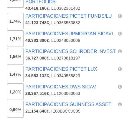
PORTFOLIOS
43.416.160€
,
LU0382361482
PARTICIPACIONES|PICTET FUNDS/LU
1,74%
41.123.748€
,
LU0366533882
PARTICIPACIONES|JPMORGAN SICAVL
1,71%
40.383.800€
,
LU0248050006
PARTICIPACIONES|SCHRODER INVEST
1,56%
36.727.008€
,
LU0270818197
PARTICIPACIONES|PICTET LUX
1,47%
34.553.132€
,
LU0340558823
PARTICIPACIONES|DWS SICAV
1,20%
28.367.516€
,
LU1203060063
PARTICIPACIONES|GUINNESS ASSET
0,90%
21.154.648€
,
IE00B3CCJC95