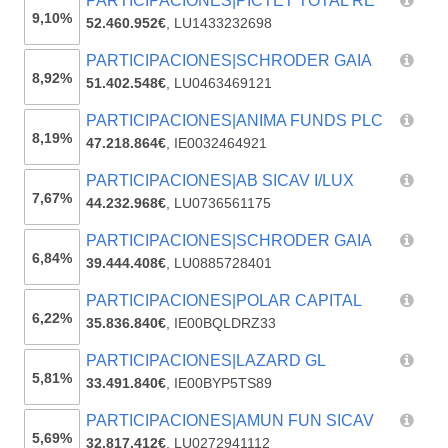
PARTICIPACIONES|PICTET TOTAL RE
9,10%
52.460.952€
,
LU1433232698
PARTICIPACIONES|SCHRODER GAIA
8,92%
51.402.548€
,
LU0463469121
PARTICIPACIONES|ANIMA FUNDS PLC
8,19%
47.218.864€
,
IE0032464921
PARTICIPACIONES|AB SICAV I/LUX
7,67%
44.232.968€
,
LU0736561175
PARTICIPACIONES|SCHRODER GAIA
6,84%
39.444.408€
,
LU0885728401
PARTICIPACIONES|POLAR CAPITAL
6,22%
35.836.840€
,
IE00BQLDRZ33
PARTICIPACIONES|LAZARD GL
5,81%
33.491.840€
,
IE00BYP5TS89
PARTICIPACIONES|AMUN FUN SICAV
5,69%
32.817.412€
,
LU0272941112