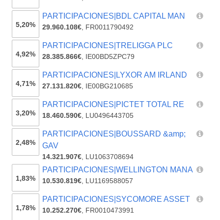
PARTICIPACIONES|BDL CAPITAL MAN
5,20%
29.960.108€
,
FR0011790492
PARTICIPACIONES|TRELIGGA PLC
4,92%
28.385.866€
,
IE00BD5ZPC79
PARTICIPACIONES|LYXOR AM IRLAND
4,71%
27.131.820€
,
IE00BG210685
PARTICIPACIONES|PICTET TOTAL RE
3,20%
18.460.590€
,
LU0496443705
PARTICIPACIONES|BOUSSARD &amp;
2,48%
GAV
14.321.907€
,
LU1063708694
PARTICIPACIONES|WELLINGTON MANA
1,83%
10.530.819€
,
LU1169588057
PARTICIPACIONES|SYCOMORE ASSET
1,78%
10.252.270€
,
FR0010473991