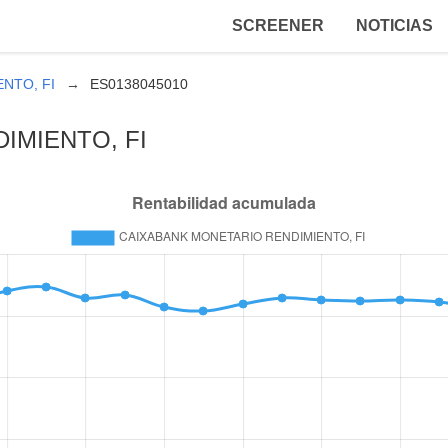
SCREENER
NOTICIAS
NTO, FI
ES0138045010
IMIENTO, FI