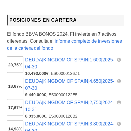
POSICIONES EN CARTERA
El fondo BBVA BONOS 2024, FI invierte en
7
activos
diferentes. Consulta el
informe completo de inversiones
de la cartera del fondo
DEUDA|KINGDOM OF SPAIN|1,600|2025-
20,75%
04-30
10.493.000€
,
ES00000126Z1
DEUDA|KINGDOM OF SPAIN|4,650|2025-
18,67%
07-30
9.440.000€
,
ES00000122E5
DEUDA|KINGDOM OF SPAIN|2,750|2024-
17,67%
10-31
8.935.000€
,
ES00000126B2
DEUDA|KINGDOM OF SPAIN|3,800|2024-
14,98%
04-30