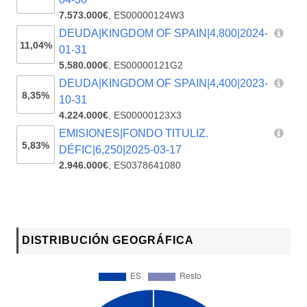
7.573.000€
,
ES00000124W3
DEUDA|KINGDOM OF SPAIN|4,800|2024-
11,04%
01-31
5.580.000€
,
ES00000121G2
DEUDA|KINGDOM OF SPAIN|4,400|2023-
8,35%
10-31
4.224.000€
,
ES00000123X3
EMISIONES|FONDO TITULIZ.
5,83%
DÉFIC|6,250|2025-03-17
2.946.000€
,
ES0378641080
DISTRIBUCIÓN GEOGRÁFICA