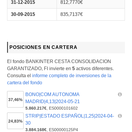
31-12-2015
812,7770€
30-09-2015
835,7137€
POSICIONES EN CARTERA
El fondo BANKINTER CESTA CONSOLIDACION
GARANTIZADO, FI invierte en
5
activos diferentes.
Consulta el
informe completo de inversiones de la
cartera del fondo
BONO|COM AUTONOMA
37,46%
MADRID|4,13|2024-05-21
5.860.217€
,
ES0000101602
STRIP|ESTADO ESPAÑOL|1,25|2024-04-
24,83%
30
3.884.168€
,
ES00000125P4