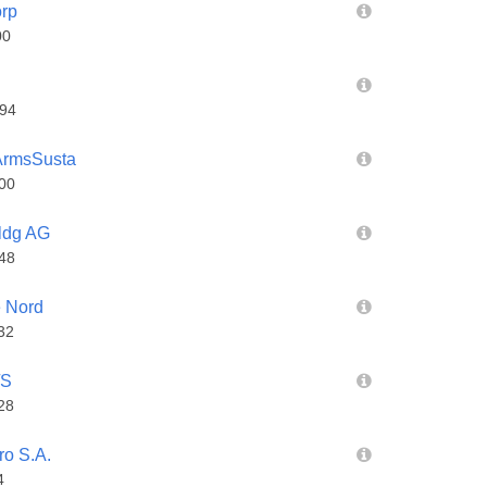
rp
00
94
rmsSusta
00
ldg AG
48
 Nord
32
/S
28
o S.A.
4