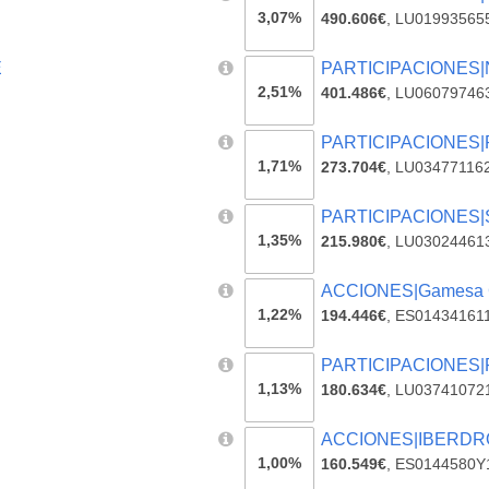
3,07%
490.606€
,
LU01993565
E
PARTICIPACIONES|N
2,51%
401.486€
,
LU06079746
PARTICIPACIONES|Pa
1,71%
273.704€
,
LU03477116
PARTICIPACIONES|Sc
1,35%
215.980€
,
LU03024461
ACCIONES|Gamesa 
1,22%
194.446€
,
ES01434161
PARTICIPACIONES|
1,13%
180.634€
,
LU03741072
ACCIONES|IBERDRO
1,00%
160.549€
,
ES0144580Y