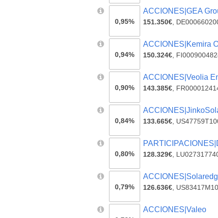
ACCIONES|GEA Gro
0,95%
151.350€
,
DE00066020
ACCIONES|Kemira 
0,94%
150.324€
,
FI000900482
ACCIONES|Veolia En
0,90%
143.385€
,
FR00001241
ACCIONES|JinkoSola
0,84%
133.665€
,
US47759T10
PARTICIPACIONES|D
0,80%
128.329€
,
LU02731774
ACCIONES|Solaredg
0,79%
126.636€
,
US83417M1
ACCIONES|Valeo