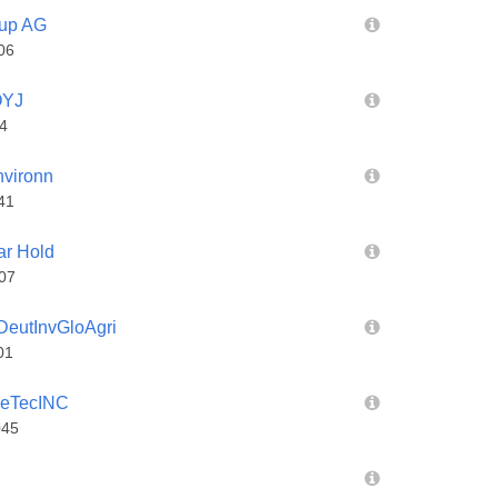
up AG
06
OYJ
4
vironn
41
r Hold
07
eutInvGloAgri
01
eTecINC
045