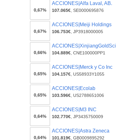
ACCIONES|Alfa Laval, AB.
0,67%
107.065€
,
SE0000695876
ACCIONES|Meiji Holdings
0,67%
106.753€
,
JP3918000005
ACCIONES|XinjiangGoldSci
0,66%
104.889€
,
CNE100000PP1
ACCIONES|Merck y Co Inc
0,65%
104.157€
,
US58933Y1055
ACCIONES|Ecolab
0,65%
103.596€
,
US2788651006
ACCIONES|M3 INC
0,64%
102.770€
,
JP3435750009
ACCIONES|Astra Zeneca
0,64%
101.819€
,
GB0009895292