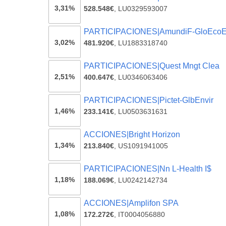
3,31%
528.548€
,
LU0329593007
PARTICIPACIONES|AmundiF-GloEco
3,02%
481.920€
,
LU1883318740
PARTICIPACIONES|Quest Mngt Clea
2,51%
400.647€
,
LU0346063406
PARTICIPACIONES|Pictet-GlbEnvir
1,46%
233.141€
,
LU0503631631
ACCIONES|Bright Horizon
1,34%
213.840€
,
US1091941005
PARTICIPACIONES|Nn L-Health I$
1,18%
188.069€
,
LU0242142734
ACCIONES|Amplifon SPA
1,08%
172.272€
,
IT0004056880