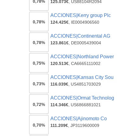
0,78%
125.073€
,
US88104R2094
ACCIONES|Kerry group Plc
0,78%
124.425€
,
IE0004906560
ACCIONES|Continental AG
0,78%
123.861€
,
DE0005439004
ACCIONES|Northland Power
0,75%
120.513€
,
CA6665111002
ACCIONES|Kansas City Sou
0,73%
116.039€
,
US4851703029
ACCIONES|Ormat Technolog
0,72%
114.346€
,
US6866881021
ACCIONES|Ajinomoto Co
0,70%
111.209€
,
JP3119600009