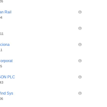
26
n Rail
04
11
ciona
11
orporat
05
SON PLC
43
ind Sys
06