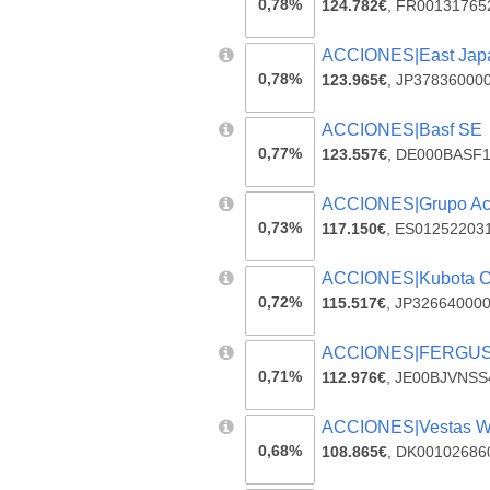
0,78%
124.782€
,
FR00131765
ACCIONES|East Japa
0,78%
123.965€
,
JP37836000
ACCIONES|Basf SE
0,77%
123.557€
,
DE000BASF1
ACCIONES|Grupo Ac
0,73%
117.150€
,
ES01252203
ACCIONES|Kubota C
0,72%
115.517€
,
JP32664000
ACCIONES|FERGU
0,71%
112.976€
,
JE00BJVNSS
ACCIONES|Vestas W
0,68%
108.865€
,
DK00102686