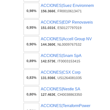
ACCIONES|Suez Environnem
0,98%
156.366€
,
FR0010613471
ACCIONES|EDP Renovaveis
0,95%
151.031€
,
ES0127797019
ACCIONES|Accell Group NV
0,90%
144.360€
,
NL0009767532
ACCIONES|Snam SpA
0,89%
142.573€
,
IT0003153415
ACCIONES|CSX Corp
0,83%
131.936€
,
US1264081035
ACCIONES|Nestle SA
0,80%
127.463€
,
CH0038863350
ACCIONES|TerraformPower