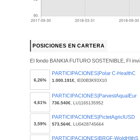
POSICIONES EN CARTERA
El fondo BANKIA FUTURO SOSTENIBLE, FI invi
PARTICIPACIONES|Polar C-HealthC
6,26%
1.000.191€
,
IE00B3K93X10
PARTICIPACIONES|ParvestAquaIEur
4,61%
736.540€
,
LU1165135952
PARTICIPACIONES|PictetAgricIUSD
3,59%
573.564€
,
LU0428745664
PARTICIPACIONES|BRGF-WoldHlthS