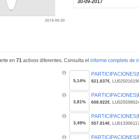
30-09-2017
erte en
71
activos diferentes. Consulta el
informe completo de in
PARTICIPACIONES|N
5,14%
821.637€
,
LU02501619
PARTICIPACIONES|Pi
3,81%
608.822€
,
LU02559802
PARTICIPACIONES|
3,49%
557.814€
,
LU01330611
PARTICIPACIONES|