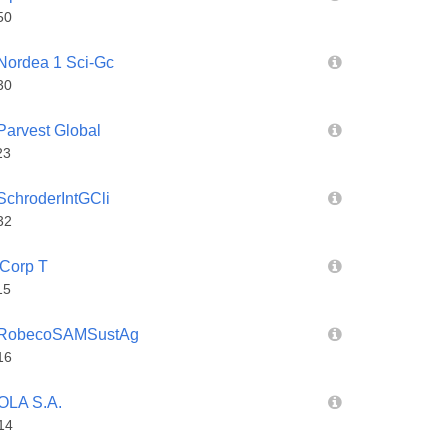
50
ordea 1 Sci-Gc
30
rvest Global
23
hroderIntGCli
32
Corp T
15
RobecoSAMSustAg
16
LA S.A.
14