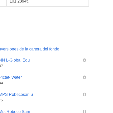
101,2394€
versiones de la cartera del fondo
N L-Global Equ
07
ctet- Water
44
MPS Robecosan S
75
Mpt Robeco Sam