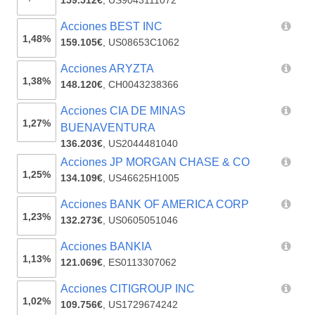
159.512€
,
US9043111072
Acciones BEST INC
1,48%
159.105€
,
US08653C1062
Acciones ARYZTA
1,38%
148.120€
,
CH0043238366
Acciones CIA DE MINAS
1,27%
BUENAVENTURA
136.203€
,
US2044481040
Acciones JP MORGAN CHASE & CO
1,25%
134.109€
,
US46625H1005
Acciones BANK OF AMERICA CORP
1,23%
132.273€
,
US0605051046
Acciones BANKIA
1,13%
121.069€
,
ES0113307062
Acciones CITIGROUP INC
1,02%
109.756€
,
US1729674242