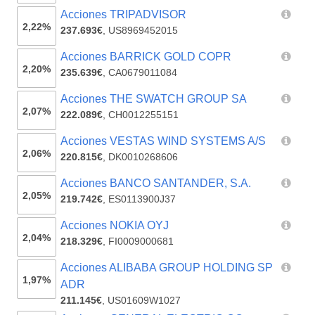
Acciones TRIPADVISOR
2,22%
237.693€
,
US8969452015
Acciones BARRICK GOLD COPR
2,20%
235.639€
,
CA0679011084
Acciones THE SWATCH GROUP SA
2,07%
222.089€
,
CH0012255151
Acciones VESTAS WIND SYSTEMS A/S
2,06%
220.815€
,
DK0010268606
Acciones BANCO SANTANDER, S.A.
2,05%
219.742€
,
ES0113900J37
Acciones NOKIA OYJ
2,04%
218.329€
,
FI0009000681
Acciones ALIBABA GROUP HOLDING SP
1,97%
ADR
211.145€
,
US01609W1027