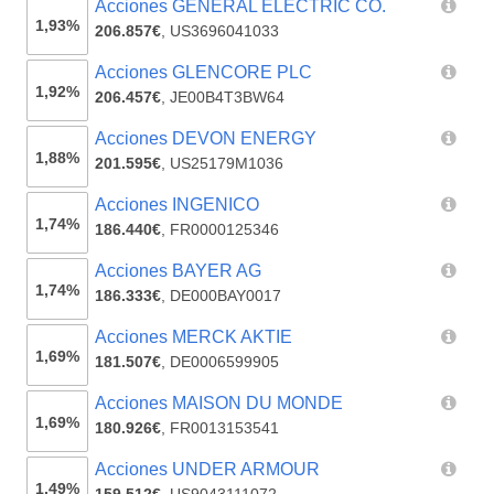
Acciones GENERAL ELECTRIC CO.
1,93%
206.857€
,
US3696041033
Acciones GLENCORE PLC
1,92%
206.457€
,
JE00B4T3BW64
Acciones DEVON ENERGY
1,88%
201.595€
,
US25179M1036
Acciones INGENICO
1,74%
186.440€
,
FR0000125346
Acciones BAYER AG
1,74%
186.333€
,
DE000BAY0017
Acciones MERCK AKTIE
1,69%
181.507€
,
DE0006599905
Acciones MAISON DU MONDE
1,69%
180.926€
,
FR0013153541
Acciones UNDER ARMOUR
1,49%