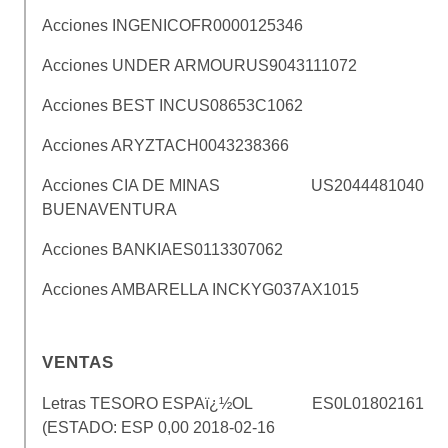
Acciones INGENICO
FR0000125346
Acciones UNDER ARMOUR
US9043111072
Acciones BEST INC
US08653C1062
Acciones ARYZTA
CH0043238366
Acciones CIA DE MINAS
US2044481040
BUENAVENTURA
Acciones BANKIA
ES0113307062
Acciones AMBARELLA INC
KYG037AX1015
VENTAS
Letras TESORO ESPAï¿½OL
ES0L01802161
(ESTADO: ESP 0,00 2018-02-16