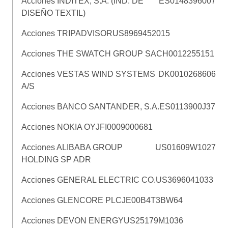
Acciones INDITEX, S.A. (IND. DE
ES0148396007
DISEÑO TEXTIL)
Acciones TRIPADVISOR
US8969452015
Acciones THE SWATCH GROUP SA
CH0012255151
Acciones VESTAS WIND SYSTEMS
DK0010268606
A/S
Acciones BANCO SANTANDER, S.A.
ES0113900J37
Acciones NOKIA OYJ
FI0009000681
Acciones ALIBABA GROUP
US01609W1027
HOLDING SP ADR
Acciones GENERAL ELECTRIC CO.
US3696041033
Acciones GLENCORE PLC
JE00B4T3BW64
Acciones DEVON ENERGY
US25179M1036