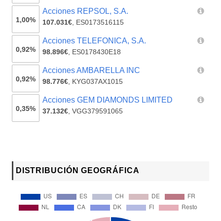
Acciones REPSOL, S.A.
1,00%
107.031€
,
ES0173516115
Acciones TELEFONICA, S.A.
0,92%
98.896€
,
ES0178430E18
Acciones AMBARELLA INC
0,92%
98.776€
,
KYG037AX1015
Acciones GEM DIAMONDS LIMITED
0,35%
37.132€
,
VGG379591065
DISTRIBUCIÓN GEOGRÁFICA