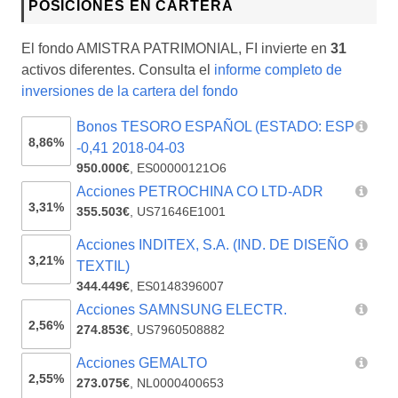
POSICIONES EN CARTERA
El fondo AMISTRA PATRIMONIAL, FI invierte en
31
activos diferentes. Consulta el
informe completo de
inversiones de la cartera del fondo
Bonos TESORO ESPAÑOL (ESTADO: ESP
8,86%
-0,41 2018-04-03
950.000€
,
ES00000121O6
Acciones PETROCHINA CO LTD-ADR
3,31%
355.503€
,
US71646E1001
Acciones INDITEX, S.A. (IND. DE DISEÑO
3,21%
TEXTIL)
344.449€
,
ES0148396007
Acciones SAMNSUNG ELECTR.
2,56%
274.853€
,
US7960508882
Acciones GEMALTO
2,55%
273.075€
,
NL0000400653