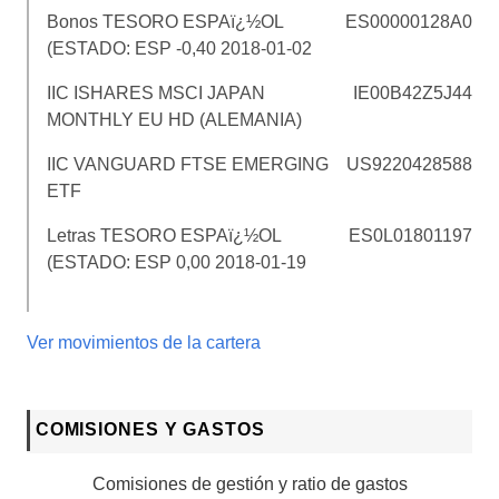
Bonos TESORO ESPAï¿½OL
ES00000128A0
(ESTADO: ESP -0,40 2018-01-02
IIC ISHARES MSCI JAPAN
IE00B42Z5J44
MONTHLY EU HD (ALEMANIA)
IIC VANGUARD FTSE EMERGING
US9220428588
ETF
Letras TESORO ESPAï¿½OL
ES0L01801197
(ESTADO: ESP 0,00 2018-01-19
Ver movimientos de la cartera
COMISIONES Y GASTOS
Comisiones de gestión y ratio de gastos