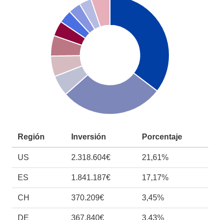
Región
Inversión
Porcentaje
US
2.318.604€
21,61%
ES
1.841.187€
17,17%
CH
370.209€
3,45%
DE
367.840€
3,43%