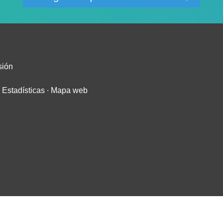
sión
∙
Estadísticas
∙
Mapa web