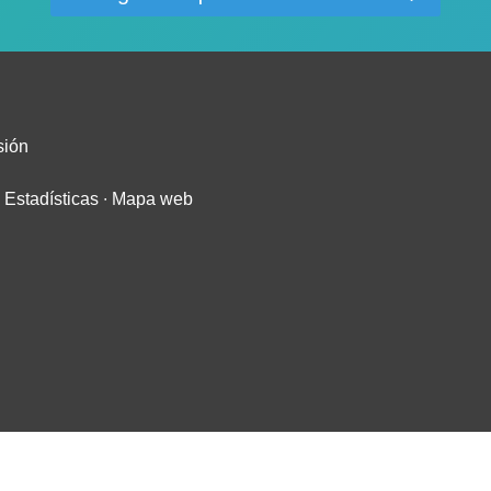
sión
∙
Estadísticas
∙
Mapa web