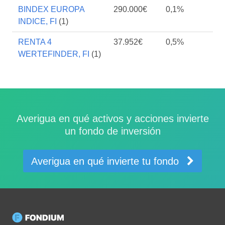
BINDEX EUROPA
290.000€
0,1%
INDICE, FI
(1)
RENTA 4
37.952€
0,5%
WERTEFINDER, FI
(1)
Averigua en qué activos y acciones invierte
un fondo de inversión
Averigua en qué invierte tu fondo