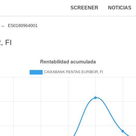
SCREENER
NOTICIAS
ES0180964001
 FI