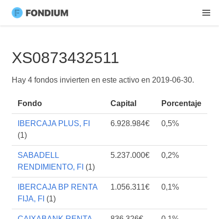
XS0873432511
Hay 4 fondos invierten en este activo en
2019-06-30
.
Fondo
Capital
Porcentaje
IBERCAJA PLUS, FI
6.928.984€
0,5%
(1)
SABADELL
5.237.000€
0,2%
RENDIMIENTO, FI
(1)
IBERCAJA BP RENTA
1.056.311€
0,1%
FIJA, FI
(1)
CAIXABANK RENTA
836.326€
0,1%