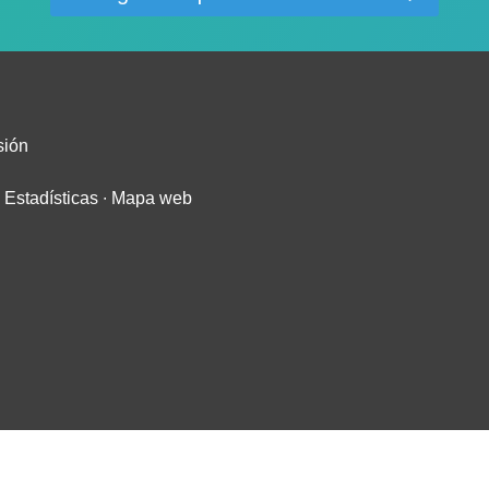
sión
∙
Estadísticas
∙
Mapa web