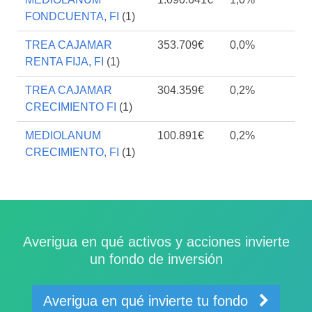
FONDCUENTA, FI
(1)
TREA CAJAMAR
353.709€
0,0%
RENTA FIJA, FI
(1)
TREA CAJAMAR
304.359€
0,2%
CRECIMIENTO FI
(1)
MEDIOLANUM
100.891€
0,2%
CRECIMIENTO, FI
(1)
Averigua en qué activos y acciones invierte
un fondo de inversión
Averigua en qué invierte tu fondo