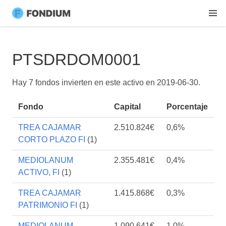
PTSDRDOM0001
Hay 7 fondos invierten en este activo en
2019-06-30
.
Fondo
Capital
Porcentaje
TREA CAJAMAR
2.510.824€
0,6%
CORTO PLAZO FI
(1)
MEDIOLANUM
2.355.481€
0,4%
ACTIVO, FI
(1)
TREA CAJAMAR
1.415.868€
0,3%
PATRIMONIO FI
(1)
MEDIOLANUM
1.090.641€
1,0%