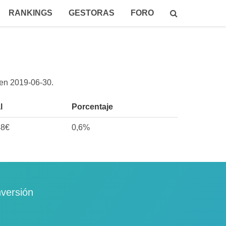
RANKINGS
GESTORAS
FORO
 en
2019-06-30
.
l
Porcentaje
48€
0,6%
nversión