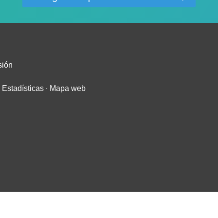
sión
∙
Estadísticas
∙
Mapa web