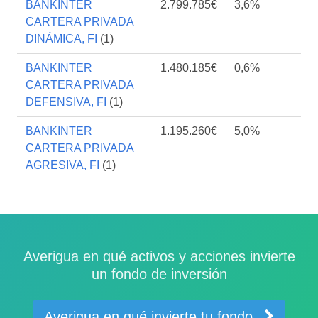
BANKINTER
2.799.785€
3,6%
CARTERA PRIVADA
DINÁMICA, FI
(1)
BANKINTER
1.480.185€
0,6%
CARTERA PRIVADA
DEFENSIVA, FI
(1)
BANKINTER
1.195.260€
5,0%
CARTERA PRIVADA
AGRESIVA, FI
(1)
Averigua en qué activos y acciones invierte
un fondo de inversión
Averigua en qué invierte tu fondo